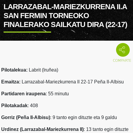
LARRAZABAL-MARIEZKURRENA II.A
SAN FERMIN TORNEOKO
FINALERAKO SAILKATU DIRA (22-17)
Pilotalekua:
Labrit (Iruñea)
Emaitza:
Larrazabal-Mariezkurrena II 22-17 Peña II-Albisu
Partidaren iraupena
: 55 minutu
Pilotakadak
: 408
Gorriz (Peña II-Albisu)
: 9 tanto egin dituzte eta 9 galdu
Urdinez (Larrazabal-Mariezkurrena II)
: 13 tanto egin dituzte