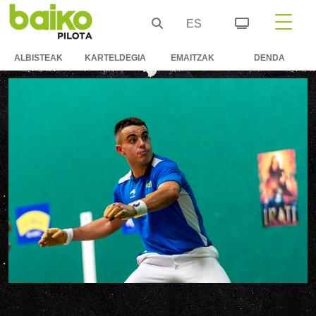
ES
ALBISTEAK
KARTELDEGIA
EMAITZAK
DENDA