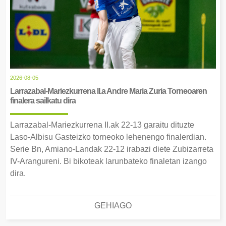
2026-08-05
Larrazabal-Mariezkurrena II.a Andre Maria Zuria Torneoaren
finalera sailkatu dira
Larrazabal-Mariezkurrena II.ak 22-13 garaitu dituzte
Laso-Albisu Gasteizko torneoko lehenengo finalerdian.
Serie Bn, Amiano-Landak 22-12 irabazi diete Zubizarreta
IV-Arangureni. Bi bikoteak larunbateko finaletan izango
dira.
GEHIAGO