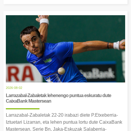
2026-08-02
Larrazabal-Zabaletak lehenengo puntua eskuratu dute
CaixaBank Mastersean
Larrazabal-Zabaletak 22-20 irabazi diete P.Etxeberria-
Iztuetari Lizarran, eta lehen puntua lortu dute CaixaBank
Mastersean. Serie Bn, Jaka-Eskuzak Salaberria-