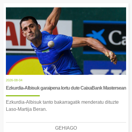
2026-08-04
Ezkurdia-Albisuk garaipena lortu dute CaixaBank Mastersean
Ezkurdia-Albisuk tanto bakarragatik menderatu dituzte
Laso-Martija Beran.
GEHIAGO