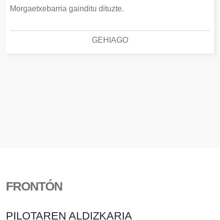
Morgaetxebarria gainditu dituzte.
GEHIAGO
FRONTÓN
PILOTAREN ALDIZKARIA