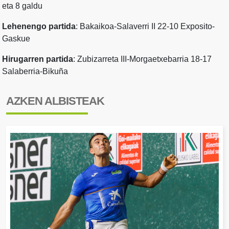
eta 8 galdu
Lehenengo partida
: Bakaikoa-Salaverri II 22-10 Exposito-
Gaskue
Hirugarren partida
: Zubizarreta III-Morgaetxebarria 18-17
Salaberria-Bikuña
AZKEN ALBISTEAK