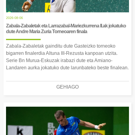
2026-08-06
Zabala-Zabaletak eta Larrazabal-Mariezkurrena II.ak jokatuko
dute Andre Maria Zuria Torneoaren finala
Zabala-Zabaletak gainditu dute Gasteizko torneoko
bigarren finalerdia Altuna III-Rezusta kanpoan utzita.
Serie Bn Murua-Eskuzak irabazi dute eta Amiano-
Landaren aurka jokatuko dute larunbateko beste finalean.
GEHIAGO