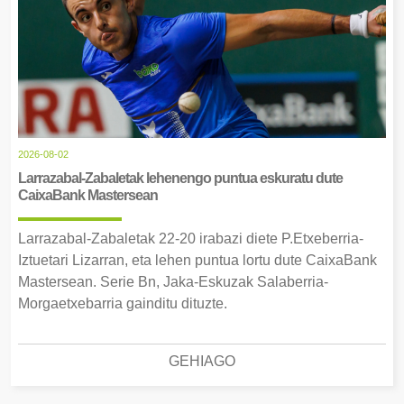
2026-08-02
Larrazabal-Zabaletak lehenengo puntua eskuratu dute
CaixaBank Mastersean
Larrazabal-Zabaletak 22-20 irabazi diete P.Etxeberria-
Iztuetari Lizarran, eta lehen puntua lortu dute CaixaBank
Mastersean. Serie Bn, Jaka-Eskuzak Salaberria-
Morgaetxebarria gainditu dituzte.
GEHIAGO