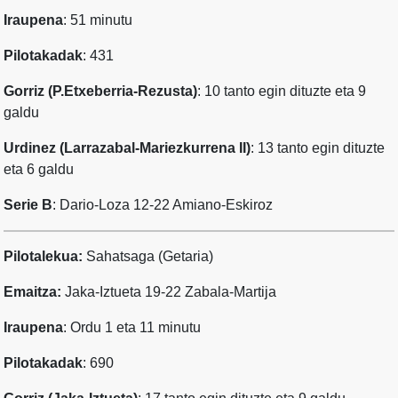
Iraupena
: 51 minutu
Pilotakadak
: 431
Gorriz (P.Etxeberria-Rezusta)
: 10 tanto egin dituzte eta 9
galdu
Urdinez (Larrazabal-Mariezkurrena II)
: 13 tanto egin dituzte
eta 6 galdu
Serie B
: Dario-Loza 12-22 Amiano-Eskiroz
Pilotalekua:
Sahatsaga (Getaria)
Emaitza:
Jaka-Iztueta 19-22 Zabala-Martija
Iraupena
: Ordu 1 eta 11 minutu
Pilotakadak
: 690