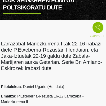
II.AK SEIGARREN PUNTUA
POLTSIKORATU DUTE
Larrazabal-Mariezkurrena II.ak 22-16 irabazi
diete P.Etxeberria-Rezustari Hendaian, eta
Jaka-Iztuetak 22-19 galdu dute Zabala-
Martijaren aurka Getarian. Serie Bn Amiano-
Eskirozek irabazi dute.
Pilotalekua:
Daniel Ugarte (Hendaia)
Emaitza:
P.Etxeberria-Rezusta 16-22 Larrazabal-
Mariezkurrena II