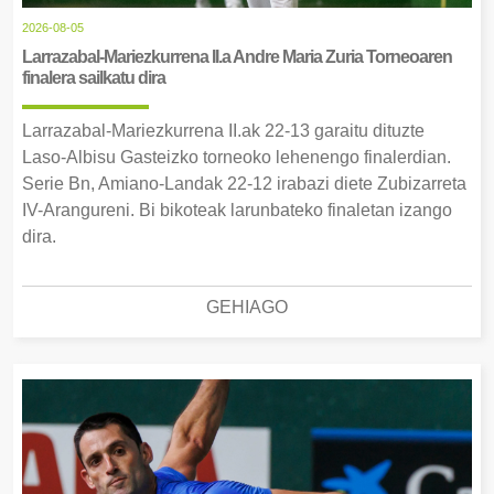
2026-08-05
Larrazabal-Mariezkurrena II.a Andre Maria Zuria Torneoaren
finalera sailkatu dira
Larrazabal-Mariezkurrena II.ak 22-13 garaitu dituzte
Laso-Albisu Gasteizko torneoko lehenengo finalerdian.
Serie Bn, Amiano-Landak 22-12 irabazi diete Zubizarreta
IV-Arangureni. Bi bikoteak larunbateko finaletan izango
dira.
GEHIAGO