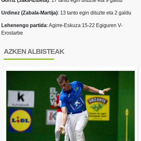
Gorriz (Jaka-Iztueta)
: 17 tanto egin dituzte eta 9 galdu
Urdinez (Zabala-Martija)
: 13 tanto egin dituzte eta 2 galdu
Lehenengo partida
: Agirre-Eskuza 15-22 Egiguren V-
Erostarbe
AZKEN ALBISTEAK