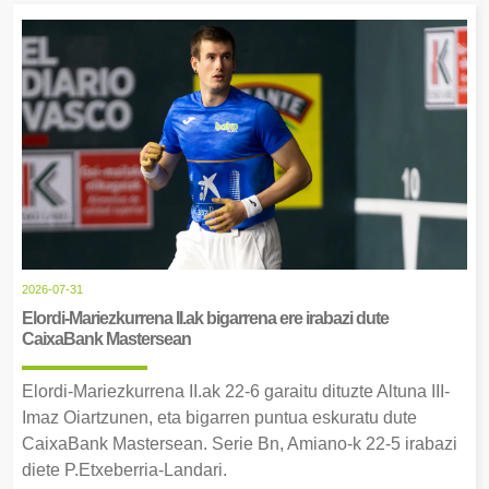
2026-07-31
Elordi-Mariezkurrena II.ak bigarrena ere irabazi dute
CaixaBank Mastersean
Elordi-Mariezkurrena II.ak 22-6 garaitu dituzte Altuna III-
Imaz Oiartzunen, eta bigarren puntua eskuratu dute
CaixaBank Mastersean. Serie Bn, Amiano-k 22-5 irabazi
diete P.Etxeberria-Landari.