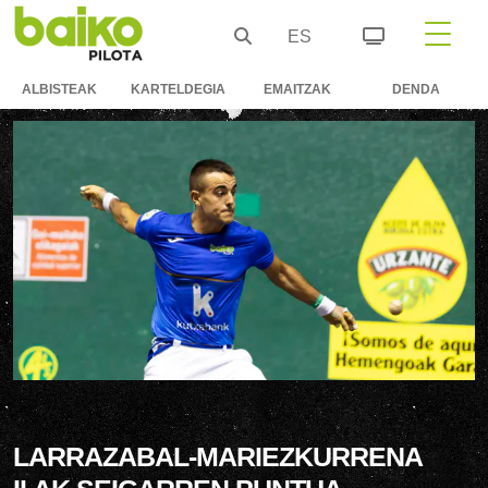
ES
ALBISTEAK
KARTELDEGIA
EMAITZAK
DENDA
LARRAZABAL-MARIEZKURRENA