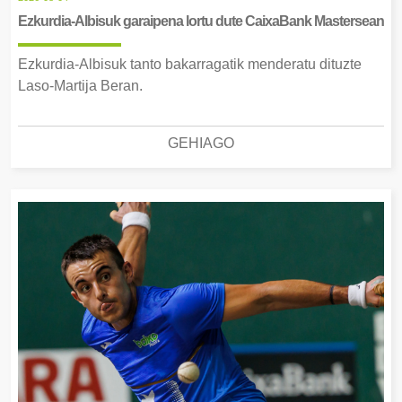
Ezkurdia-Albisuk garaipena lortu dute CaixaBank Mastersean
Ezkurdia-Albisuk tanto bakarragatik menderatu dituzte
Laso-Martija Beran.
GEHIAGO