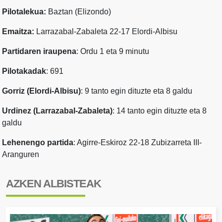
Pilotalekua:
Baztan (Elizondo)
Emaitza:
Larrazabal-Zabaleta 22-17 Elordi-Albisu
Partidaren iraupena
: Ordu 1 eta 9 minutu
Pilotakadak
: 691
Gorriz (
Elordi-Albisu
)
: 9 tanto egin dituzte eta 8 galdu
Urdinez (
Larrazabal-Zabaleta
)
: 14 tanto egin dituzte eta 8
galdu
Lehenengo partida
: Agirre-Eskiroz 22-18 Zubizarreta III-
Aranguren
AZKEN ALBISTEAK