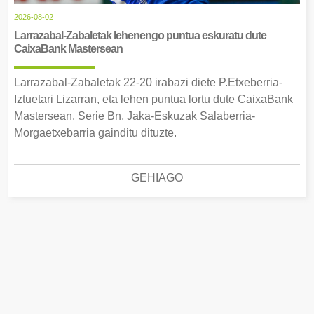
2026-08-02
Larrazabal-Zabaletak lehenengo puntua eskuratu dute
CaixaBank Mastersean
Larrazabal-Zabaletak 22-20 irabazi diete P.Etxeberria-
Iztuetari Lizarran, eta lehen puntua lortu dute CaixaBank
Mastersean. Serie Bn, Jaka-Eskuzak Salaberria-
Morgaetxebarria gainditu dituzte.
GEHIAGO