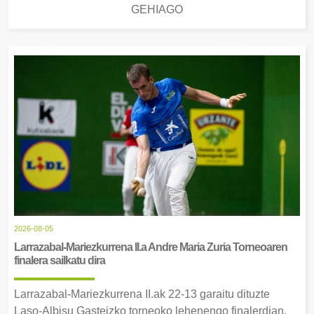
GEHIAGO
2026-08-05
Larrazabal-Mariezkurrena II.a Andre Maria Zuria Torneoaren
finalera sailkatu dira
Larrazabal-Mariezkurrena II.ak 22-13 garaitu dituzte
Laso-Albisu Gasteizko torneoko lehenengo finalerdian.