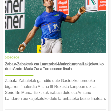
2026-08-06
Zabala-Zabaletak eta Larrazabal-Mariezkurrena II.ak jokatuko
dute Andre Maria Zuria Torneoaren finala
Zabala-Zabaletak gainditu dute Gasteizko torneoko
bigarren finalerdia Altuna III-Rezusta kanpoan utzita.
Serie Bn Murua-Eskuzak irabazi dute eta Amiano-
Landaren aurka jokatuko dute larunbateko beste finalean.