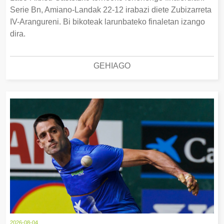
Serie Bn, Amiano-Landak 22-12 irabazi diete Zubizarreta
IV-Arangureni. Bi bikoteak larunbateko finaletan izango
dira.
GEHIAGO
2026-08-04