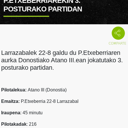
P.ETXEBERRIAREKIN 3.
POSTURAKO PARTIDAN
Larrazabalek 22-8 galdu du P.Etxeberriaren
aurka Donostiako Atano III.ean jokatutako 3.
posturako partidan.
Pilotalekua:
Atano III (Donostia)
Emaitza:
P.Etxeberria 22-8 Larrazabal
Iraupena
: 45 minutu
Pilotakadak
: 216