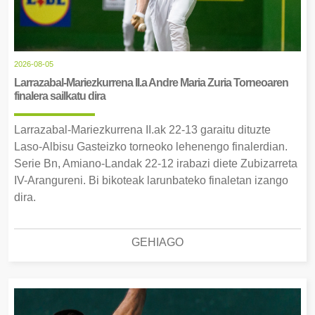
2026-08-05
Larrazabal-Mariezkurrena II.a Andre Maria Zuria Torneoaren
finalera sailkatu dira
Larrazabal-Mariezkurrena II.ak 22-13 garaitu dituzte
Laso-Albisu Gasteizko torneoko lehenengo finalerdian.
Serie Bn, Amiano-Landak 22-12 irabazi diete Zubizarreta
IV-Arangureni. Bi bikoteak larunbateko finaletan izango
dira.
GEHIAGO