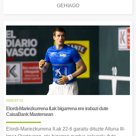
GEHIAGO
2026-07-31
Elordi-Mariezkurrena II.ak bigarrena ere irabazi dute
CaixaBank Mastersean
Elordi-Mariezkurrena II.ak 22-6 garaitu dituzte Altuna III-