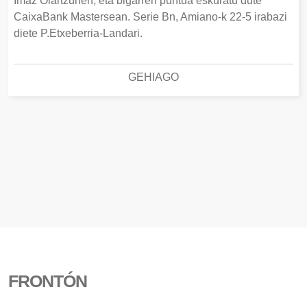
Imaz Oiartzunen, eta bigarren puntua eskuratu dute
CaixaBank Mastersean. Serie Bn, Amiano-k 22-5 irabazi
diete P.Etxeberria-Landari.
GEHIAGO
FRONTÓN