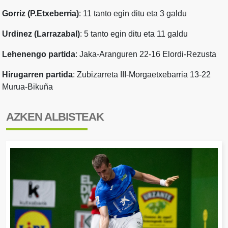
Gorriz (P.Etxeberria)
: 11 tanto egin ditu eta 3 galdu
Urdinez (Larrazabal)
: 5 tanto egin ditu eta 11 galdu
Lehenengo partida
: Jaka-Aranguren 22-16 Elordi-Rezusta
Hirugarren partida
: Zubizarreta III-Morgaetxebarria 13-22
Murua-Bikuña
AZKEN ALBISTEAK