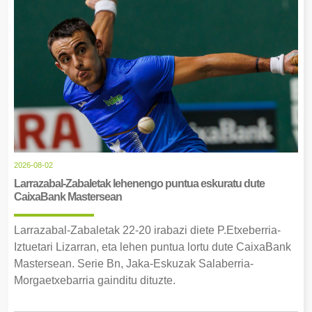
2026-08-02
Larrazabal-Zabaletak lehenengo puntua eskuratu dute
CaixaBank Mastersean
Larrazabal-Zabaletak 22-20 irabazi diete P.Etxeberria-
Iztuetari Lizarran, eta lehen puntua lortu dute CaixaBank
Mastersean. Serie Bn, Jaka-Eskuzak Salaberria-
Morgaetxebarria gainditu dituzte.