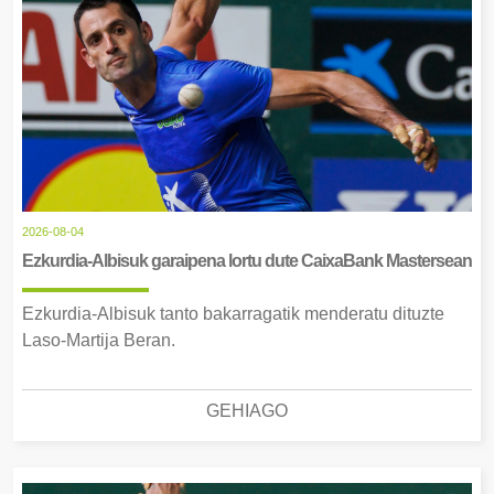
2026-08-04
Ezkurdia-Albisuk garaipena lortu dute CaixaBank Mastersean
Ezkurdia-Albisuk tanto bakarragatik menderatu dituzte
Laso-Martija Beran.
GEHIAGO