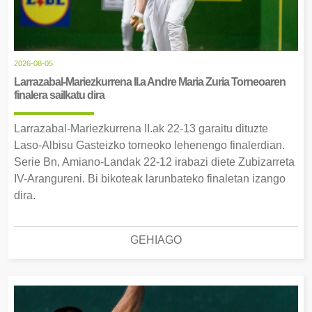
2026-08-05
Larrazabal-Mariezkurrena II.a Andre Maria Zuria Torneoaren
finalera sailkatu dira
Larrazabal-Mariezkurrena II.ak 22-13 garaitu dituzte
Laso-Albisu Gasteizko torneoko lehenengo finalerdian.
Serie Bn, Amiano-Landak 22-12 irabazi diete Zubizarreta
IV-Arangureni. Bi bikoteak larunbateko finaletan izango
dira.
GEHIAGO