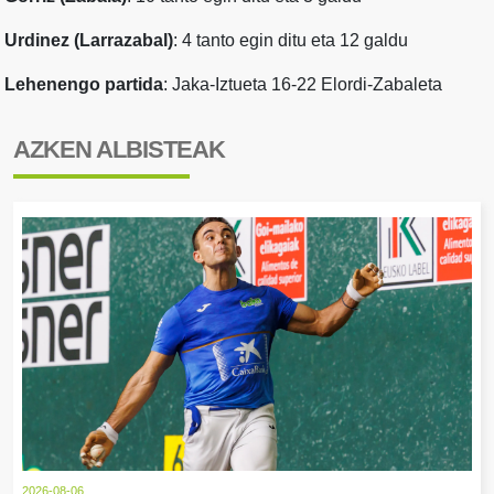
Urdinez (Larrazabal)
: 4 tanto egin ditu eta 12 galdu
Lehenengo partida
: Jaka-Iztueta 16-22 Elordi-Zabaleta
AZKEN ALBISTEAK
2026-08-06