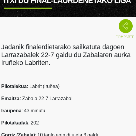
ITXI DU FINAL-LAURDENETAKO LIGA
Jadanik finalerdietarako sailkatuta dagoen
Larrazabalek 22-7 galdu du Zabalaren aurka
Iruñeko Labriten.
Pilotalekua:
Labrit (Iruñea)
Emaitza:
Zabala 22-7 Larrazabal
Iraupena
: 43 minutu
Pilotakadak
: 202
Gorriz (Zabala)
: 10 tanto egin ditu eta 3 galdu