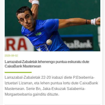
2026-08-02
Larrazabal-Zabaletak lehenengo puntua eskuratu dute
CaixaBank Mastersean
Larrazabal-Zabaletak 22-20 irabazi diete P.Etxeberria-
Iztuetari Lizarran, eta lehen puntua lortu dute CaixaBank
Mastersean. Serie Bn, Jaka-Eskuzak Salaberria-
Morgaetxebarria gainditu dituzte.