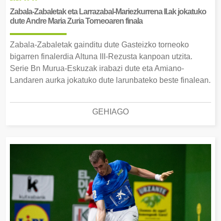
Zabala-Zabaletak eta Larrazabal-Mariezkurrena II.ak jokatuko
dute Andre Maria Zuria Torneoaren finala
Zabala-Zabaletak gainditu dute Gasteizko torneoko
bigarren finalerdia Altuna III-Rezusta kanpoan utzita.
Serie Bn Murua-Eskuzak irabazi dute eta Amiano-
Landaren aurka jokatuko dute larunbateko beste finalean.
GEHIAGO