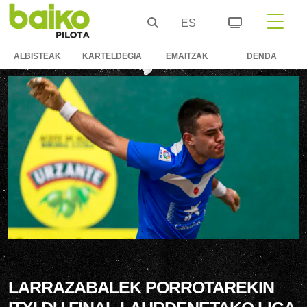
ES
ALBISTEAK
KARTELDEGIA
EMAITZAK
DENDA
LARRAZABALEK PORROTAREKIN