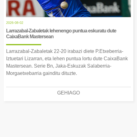
2026-08-02
Larrazabal-Zabaletak lehenengo puntua eskuratu dute
CaixaBank Mastersean
Larrazabal-Zabaletak 22-20 irabazi diete P.Etxeberria-
Iztuetari Lizarran, eta lehen puntua lortu dute CaixaBank
Mastersean. Serie Bn, Jaka-Eskuzak Salaberria-
Morgaetxebarria gainditu dituzte.
GEHIAGO