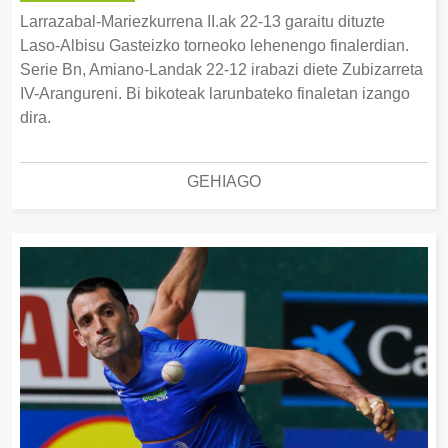
Larrazabal-Mariezkurrena II.ak 22-13 garaitu dituzte
Laso-Albisu Gasteizko torneoko lehenengo finalerdian.
Serie Bn, Amiano-Landak 22-12 irabazi diete Zubizarreta
IV-Arangureni. Bi bikoteak larunbateko finaletan izango
dira.
GEHIAGO