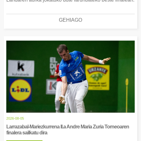
GEHIAGO
2026-08-05
Larrazabal-Mariezkurrena II.a Andre Maria Zuria Torneoaren
finalera sailkatu dira