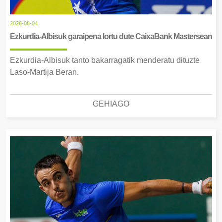
2026-08-04
Ezkurdia-Albisuk garaipena lortu dute CaixaBank Mastersean
Ezkurdia-Albisuk tanto bakarragatik menderatu dituzte
Laso-Martija Beran.
GEHIAGO