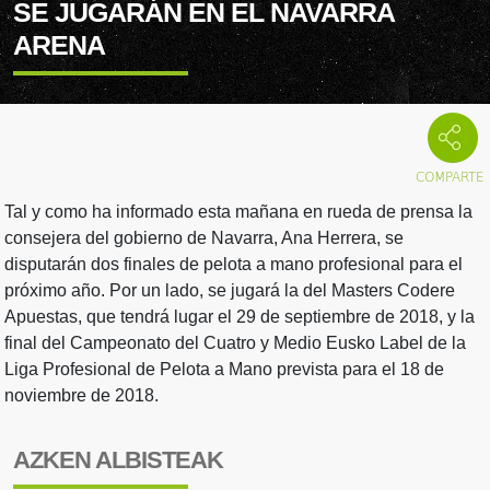
SE JUGARÁN EN EL NAVARRA
ARENA
Tal y como ha informado esta mañana en rueda de prensa la
consejera del gobierno de Navarra, Ana Herrera, se
disputarán dos finales de pelota a mano profesional para el
próximo año. Por un lado, se jugará la del Masters Codere
Apuestas, que tendrá lugar el 29 de septiembre de 2018, y la
final del Campeonato del Cuatro y Medio Eusko Label de la
Liga Profesional de Pelota a Mano prevista para el 18 de
noviembre de 2018.
AZKEN ALBISTEAK