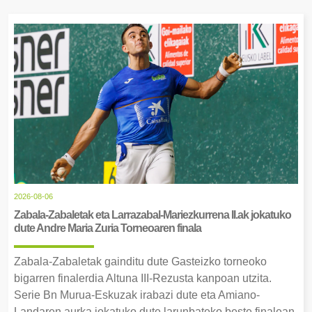
2026-08-06
Zabala-Zabaletak eta Larrazabal-Mariezkurrena II.ak jokatuko
dute Andre Maria Zuria Torneoaren finala
Zabala-Zabaletak gainditu dute Gasteizko torneoko
bigarren finalerdia Altuna III-Rezusta kanpoan utzita.
Serie Bn Murua-Eskuzak irabazi dute eta Amiano-
Landaren aurka jokatuko dute larunbateko beste finalean.