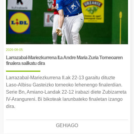
2026-08-05
Larrazabal-Mariezkurrena II.a Andre Maria Zuria Torneoaren
finalera sailkatu dira
Larrazabal-Mariezkurrena II.ak 22-13 garaitu dituzte
Laso-Albisu Gasteizko torneoko lehenengo finalerdian.
Serie Bn, Amiano-Landak 22-12 irabazi diete Zubizarreta
IV-Arangureni. Bi bikoteak larunbateko finaletan izango
dira.
GEHIAGO