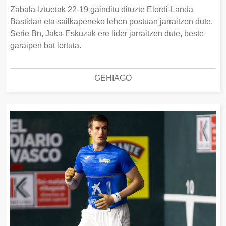
Zabala-Iztuetak 22-19 gainditu dituzte Elordi-Landa
Bastidan eta sailkapeneko lehen postuan jarraitzen dute.
Serie Bn, Jaka-Eskuzak ere lider jarraitzen dute, beste
garaipen bat lortuta.
GEHIAGO