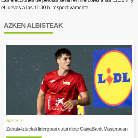
Las elecciones de pelotas serán el miércoles a las 11:30 h. y
el jueves a las 11:30 h. respectivamente.
AZKEN ALBISTEAK
2026-08-09
Zabala-Iztuetak lidergoari eutsi diote CaixaBank Mastersean