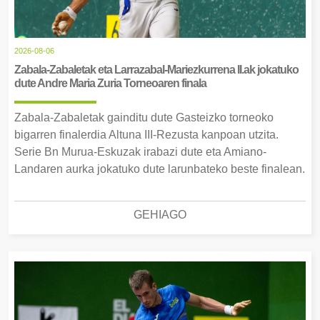
2026-08-06
Zabala-Zabaletak eta Larrazabal-Mariezkurrena II.ak jokatuko
dute Andre Maria Zuria Torneoaren finala
Zabala-Zabaletak gainditu dute Gasteizko torneoko
bigarren finalerdia Altuna III-Rezusta kanpoan utzita.
Serie Bn Murua-Eskuzak irabazi dute eta Amiano-
Landaren aurka jokatuko dute larunbateko beste finalean.
GEHIAGO