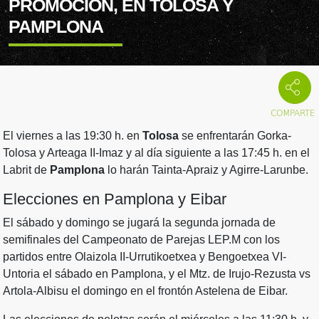
PROMOCIÓN, EN TOLOSA Y
PAMPLONA
El viernes a las 19:30 h. en
Tolosa
se enfrentarán Gorka-
Tolosa y Arteaga II-Imaz y al día siguiente a las 17:45 h. en el
Labrit de
Pamplona
lo harán Tainta-Apraiz y Agirre-Larunbe.
Elecciones en Pamplona y Eibar
El sábado y domingo se jugará la segunda jornada de
semifinales del Campeonato de Parejas LEP.M con los
partidos entre Olaizola II-Urrutikoetxea y Bengoetxea VI-
Untoria el sábado en Pamplona, y el Mtz. de Irujo-Rezusta vs
Artola-Albisu el domingo en el frontón Astelena de Eibar.