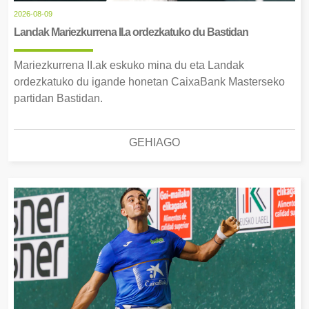
2026-08-09
Landak Mariezkurrena II.a ordezkatuko du Bastidan
Mariezkurrena II.ak eskuko mina du eta Landak
ordezkatuko du igande honetan CaixaBank Masterseko
partidan Bastidan.
GEHIAGO