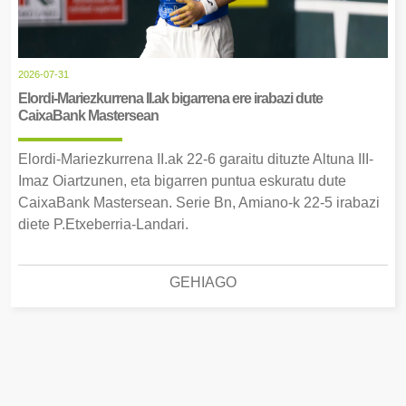
2026-07-31
Elordi-Mariezkurrena II.ak bigarrena ere irabazi dute
CaixaBank Mastersean
Elordi-Mariezkurrena II.ak 22-6 garaitu dituzte Altuna III-
Imaz Oiartzunen, eta bigarren puntua eskuratu dute
CaixaBank Mastersean. Serie Bn, Amiano-k 22-5 irabazi
diete P.Etxeberria-Landari.
GEHIAGO