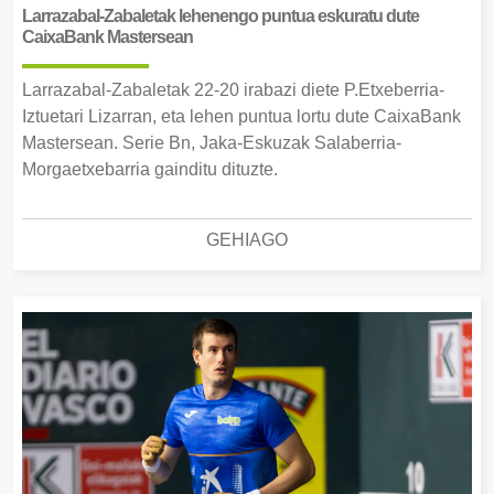
Larrazabal-Zabaletak lehenengo puntua eskuratu dute
CaixaBank Mastersean
Larrazabal-Zabaletak 22-20 irabazi diete P.Etxeberria-
Iztuetari Lizarran, eta lehen puntua lortu dute CaixaBank
Mastersean. Serie Bn, Jaka-Eskuzak Salaberria-
Morgaetxebarria gainditu dituzte.
GEHIAGO