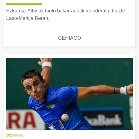
Ezkurdia-Albisuk tanto bakarragatik menderatu dituzte
Laso-Martija Beran.
GEHIAGO
2026-08-02