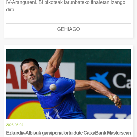
IV-Arangureni. Bi bikoteak larunbateko finaletan izango
dira.
GEHIAGO
2026-08-04
Ezkurdia-Albisuk garaipena lortu dute CaixaBank Mastersean