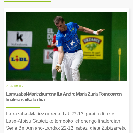
2026-08-05
Larrazabal-Mariezkurrena II.a Andre Maria Zuria Torneoaren
finalera sailkatu dira
Larrazabal-Mariezkurrena II.ak 22-13 garaitu dituzte
Laso-Albisu Gasteizko torneoko lehenengo finalerdian.
Serie Bn, Amiano-Landak 22-12 irabazi diete Zubizarreta