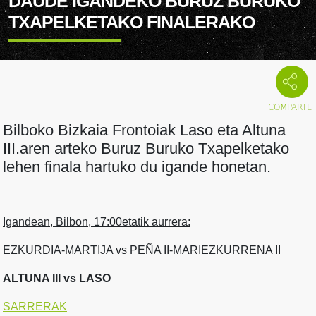
DAUDE IGANDEKO BURUZ BURUKO
TXAPELKETAKO FINALERAKO
Bilboko Bizkaia Frontoiak Laso eta Altuna
III.aren arteko Buruz Buruko Txapelketako
lehen finala hartuko du igande honetan.
Igandean, Bilbon, 17:00etatik aurrera:
EZKURDIA-MARTIJA vs PEÑA II-MARIEZKURRENA II
ALTUNA III vs LASO
SARRERAK