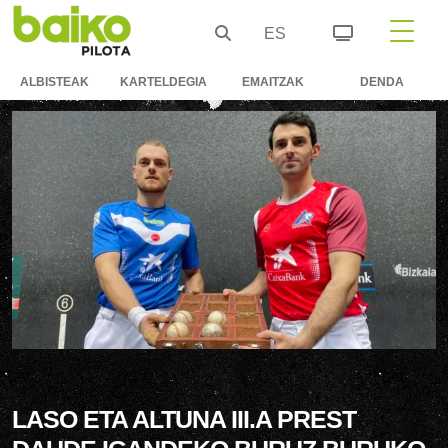
ES
ALBISTEAK
KARTELDEGIA
EMAITZAK
DENDA
LASO ETA ALTUNA III.A PREST