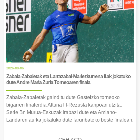
2026-08-06
Zabala-Zabaletak eta Larrazabal-Mariezkurrena II.ak jokatuko
dute Andre Maria Zuria Torneoaren finala
Zabala-Zabaletak gainditu dute Gasteizko torneoko
bigarren finalerdia Altuna III-Rezusta kanpoan utzita.
Serie Bn Murua-Eskuzak irabazi dute eta Amiano-
Landaren aurka jokatuko dute larunbateko beste finalean.
GEHIAGO