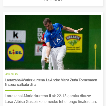
2026-08-05
Larrazabal-Mariezkurrena II.a Andre Maria Zuria Torneoaren
finalera sailkatu dira
Larrazabal-Mariezkurrena II.ak 22-13 garaitu dituzte
Laso-Albisu Gasteizko torneoko lehenengo finalerdian.