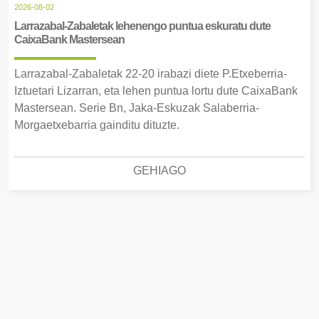
2026-08-02
Larrazabal-Zabaletak lehenengo puntua eskuratu dute
CaixaBank Mastersean
Larrazabal-Zabaletak 22-20 irabazi diete P.Etxeberria-
Iztuetari Lizarran, eta lehen puntua lortu dute CaixaBank
Mastersean. Serie Bn, Jaka-Eskuzak Salaberria-
Morgaetxebarria gainditu dituzte.
GEHIAGO