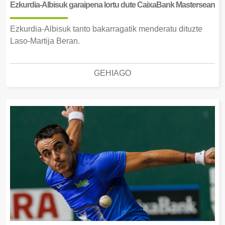
Ezkurdia-Albisuk garaipena lortu dute CaixaBank Mastersean
Ezkurdia-Albisuk tanto bakarragatik menderatu dituzte
Laso-Martija Beran.
GEHIAGO