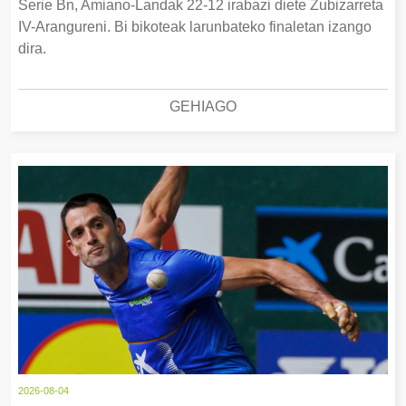
Serie Bn, Amiano-Landak 22-12 irabazi diete Zubizarreta
IV-Arangureni. Bi bikoteak larunbateko finaletan izango
dira.
GEHIAGO
2026-08-04