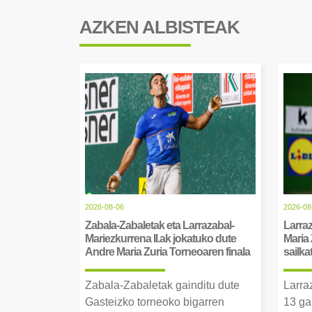
AZKEN ALBISTEAK
2026-08-06
2026-08
Zabala-Zabaletak eta Larrazabal-
Larraz
Mariezkurrena II.ak jokatuko dute
Maria 
Andre Maria Zuria Torneoaren finala
sailka
Zabala-Zabaletak gainditu dute
Larra
Gasteizko torneoko bigarren
13 ga