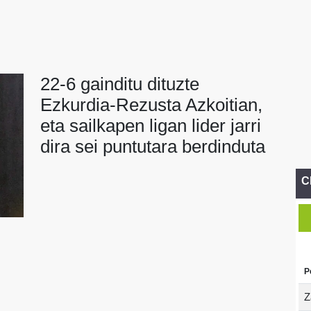
22-6 gainditu dituzte
Ezkurdia-Rezusta Azkoitian,
eta sailkapen ligan lider jarri
dira sei puntutara berdinduta
C
P
Z