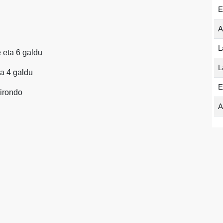
E
A
L
e eta 6 galdu
L
ta 4 galdu
E
irondo
A