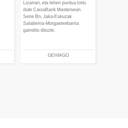
Lizarran, eta lehen puntua lortu
dute CaixaBank Mastersean.
Serie Bn, Jaka-Eskuzak
Salaberria-Morgaetxebarria
gainditu dituzte.
GEHIAGO