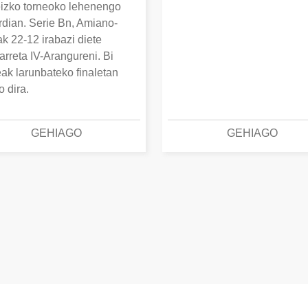
izko torneoko lehenengo
erdian. Serie Bn, Amiano-
k 22-12 irabazi diete
arreta IV-Arangureni. Bi
eak larunbateko finaletan
o dira.
GEHIAGO
GEHIAGO