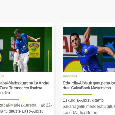
-05
2026-08-04
abal-Mariezkurrena II.a Andre
Ezkurdia-Albisuk garaipena lor
Zuria Torneoaren finalera
dute CaixaBank Mastersean
tu dira
Ezkurdia-Albisuk tanto
zabal-Mariezkurrena II.ak 22-
bakarragatik menderatu ditu
raitu dituzte Laso-Albisu
Laso-Martija Beran.