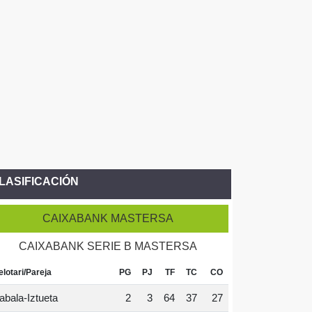
LASIFICACIÓN
CAIXABANK MASTERSA
CAIXABANK SERIE B MASTERSA
elotari/Pareja
PG
PJ
TF
TC
CO
abala-Iztueta
2
3
64
37
27