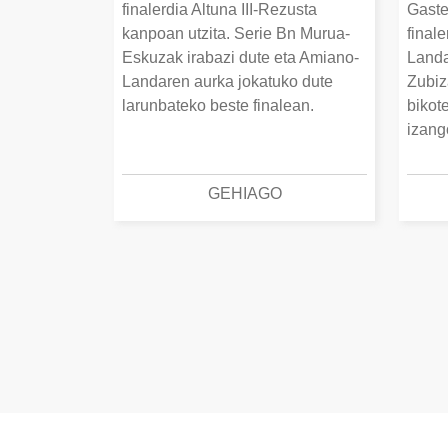
finalerdia Altuna III-Rezusta
Gaste
kanpoan utzita. Serie Bn Murua-
final
Eskuzak irabazi dute eta Amiano-
Landa
Landaren aurka jokatuko dute
Zubiz
larunbateko beste finalean.
bikot
izang
GEHIAGO