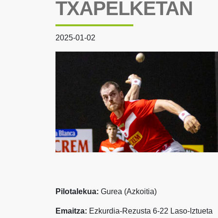
TXAPELKETAN
2025-01-02
Pilotalekua:
Gurea (Azkoitia)
Emaitza:
Ezkurdia-Rezusta 6-22 Laso-Iztueta