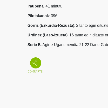
Iraupena
: 41 minutu
Pilotakadak
: 396
Gorriz (Ezkurdia-Rezusta)
: 2 tanto egin dituzt
Urdinez (Laso-Iztueta)
: 16 tanto egin dituzte e
Serie B
: Agirre-Ugartemendia 21-22 Dario-Gab