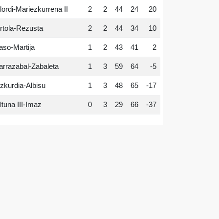
lordi-Mariezkurrena II
2
2
44
24
20
rtola-Rezusta
2
2
44
34
10
aso-Martija
1
2
43
41
2
arrazabal-Zabaleta
1
3
59
64
-5
zkurdia-Albisu
1
3
48
65
-17
ltuna III-Imaz
0
3
29
66
-37