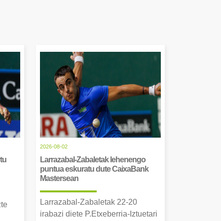
2026-08-02
tu
Larrazabal-Zabaletak lehenengo
puntua eskuratu dute CaixaBank
Mastersean
Larrazabal-Zabaletak 22-20
zte
irabazi diete P.Etxeberria-Iztuetari