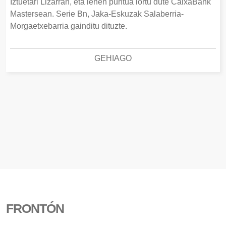
Iztuetari Lizarran, eta lehen puntua lortu dute CaixaBank
Mastersean. Serie Bn, Jaka-Eskuzak Salaberria-
Morgaetxebarria gainditu dituzte.
GEHIAGO
FRONTÓN