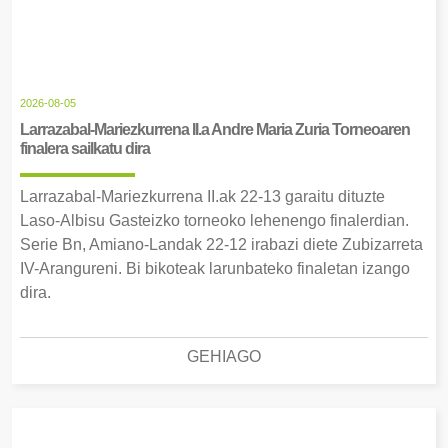
2026-08-05
Larrazabal-Mariezkurrena II.a Andre Maria Zuria Torneoaren
finalera sailkatu dira
Larrazabal-Mariezkurrena II.ak 22-13 garaitu dituzte
Laso-Albisu Gasteizko torneoko lehenengo finalerdian.
Serie Bn, Amiano-Landak 22-12 irabazi diete Zubizarreta
IV-Arangureni. Bi bikoteak larunbateko finaletan izango
dira.
GEHIAGO