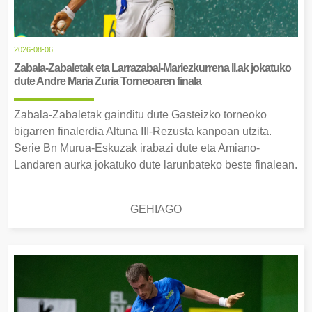
2026-08-06
Zabala-Zabaletak eta Larrazabal-Mariezkurrena II.ak jokatuko
dute Andre Maria Zuria Torneoaren finala
Zabala-Zabaletak gainditu dute Gasteizko torneoko
bigarren finalerdia Altuna III-Rezusta kanpoan utzita.
Serie Bn Murua-Eskuzak irabazi dute eta Amiano-
Landaren aurka jokatuko dute larunbateko beste finalean.
GEHIAGO