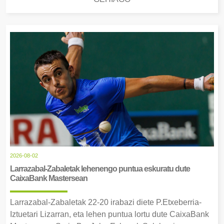
2026-08-02
Larrazabal-Zabaletak lehenengo puntua eskuratu dute
CaixaBank Mastersean
Larrazabal-Zabaletak 22-20 irabazi diete P.Etxeberria-
Iztuetari Lizarran, eta lehen puntua lortu dute CaixaBank