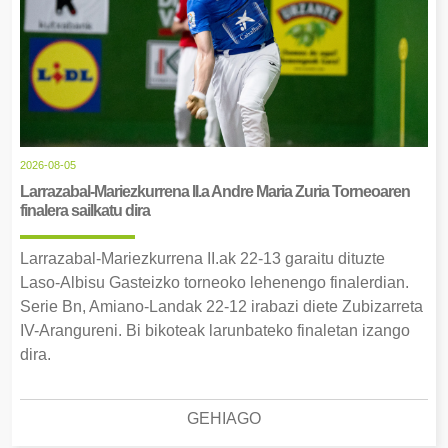
2026-08-05
Larrazabal-Mariezkurrena II.a Andre Maria Zuria Torneoaren
finalera sailkatu dira
Larrazabal-Mariezkurrena II.ak 22-13 garaitu dituzte
Laso-Albisu Gasteizko torneoko lehenengo finalerdian.
Serie Bn, Amiano-Landak 22-12 irabazi diete Zubizarreta
IV-Arangureni. Bi bikoteak larunbateko finaletan izango
dira.
GEHIAGO