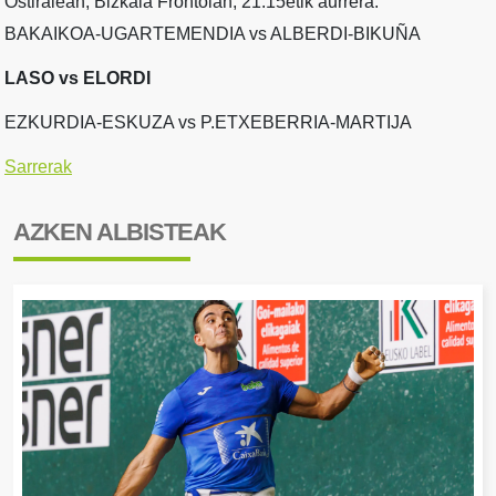
Ostiralean, Bizkaia Frontoian, 21:15etik aurrera:
BAKAIKOA-UGARTEMENDIA vs ALBERDI-BIKUÑA
LASO vs ELORDI
EZKURDIA-ESKUZA vs P.ETXEBERRIA-MARTIJA
Sarrerak
AZKEN ALBISTEAK