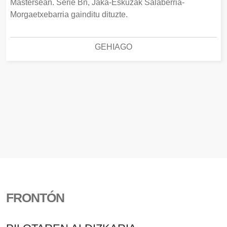
Mastersean. Serie Bn, Jaka-Eskuzak Salaberria-
Morgaetxebarria gainditu dituzte.
GEHIAGO
FRONTÓN