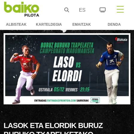
ES
ALBISTEAK
KARTELDEGIA
EMAITZAK
DENDA
LASOK ETA ELORDIK BURUZ