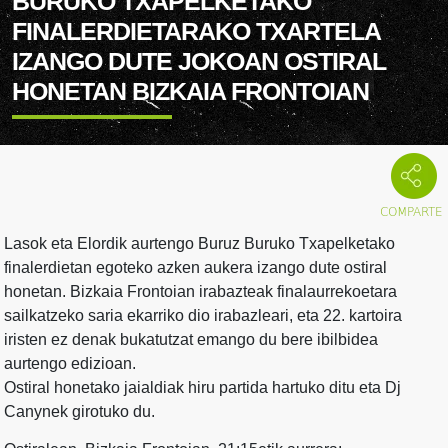
BURUKO TXAPELKETAKO
FINALERDIETARAKO TXARTELA
IZANGO DUTE JOKOAN OSTIRAL
HONETAN BIZKAIA FRONTOIAN
Lasok eta Elordik aurtengo Buruz Buruko Txapelketako
finalerdietan egoteko azken aukera izango dute ostiral
honetan. Bizkaia Frontoian irabazteak finalaurrekoetara
sailkatzeko saria ekarriko dio irabazleari, eta 22. kartoira
iristen ez denak bukatutzat emango du bere ibilbidea
aurtengo edizioan.
Ostiral honetako jaialdiak hiru partida hartuko ditu eta Dj
Canynek girotuko du.