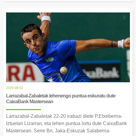
2026-08-02
Larrazabal-Zabaletak lehenengo puntua eskuratu dute
CaixaBank Mastersean
Larrazabal-Zabaletak 22-20 irabazi diete P.Etxeberria-
Iztuetari Lizarran, eta lehen puntua lortu dute CaixaBank
Mastersean. Serie Bn, Jaka-Eskuzak Salaberria-