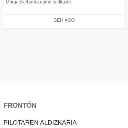
Morgaetxebarria gainditu dituzte.
GEHIAGO
FRONTÓN
PILOTAREN ALDIZKARIA