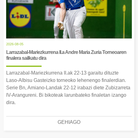
2026-08-05
Larrazabal-Mariezkurrena II.a Andre Maria Zuria Torneoaren
finalera sailkatu dira
Larrazabal-Mariezkurrena II.ak 22-13 garaitu dituzte
Laso-Albisu Gasteizko torneoko lehenengo finalerdian.
Serie Bn, Amiano-Landak 22-12 irabazi diete Zubizarreta
IV-Arangureni. Bi bikoteak larunbateko finaletan izango
dira.
GEHIAGO