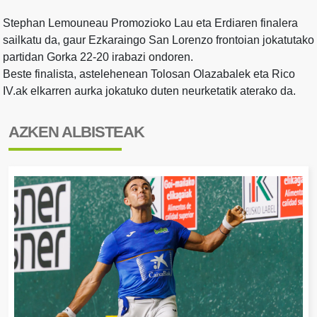
Stephan Lemouneau Promozioko Lau eta Erdiaren finalera
sailkatu da, gaur Ezkaraingo San Lorenzo frontoian jokatutako
partidan Gorka 22-20 irabazi ondoren.
Beste finalista, astelehenean Tolosan Olazabalek eta Rico
IV.ak elkarren aurka jokatuko duten neurketatik aterako da.
AZKEN ALBISTEAK