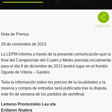
Nota de Prensa
29 de noviembre de 2013
La LEPM informa a través de la presente comunicación que la
final del Campeonato del Cuatro y Medio prevista inicialmente
para el día 8 de diciembre de 2013 tendrá lugar en el frontón
Ogueta de Vitoria – Gasteiz.
Toda la información sobre los precios de la localidades y la
reserva y compra de entradas será publicada tras la disputa
este fin de semana de los partidos de semifinal.
Lemuno Promozioko Lau eta
Erdiaren finalera