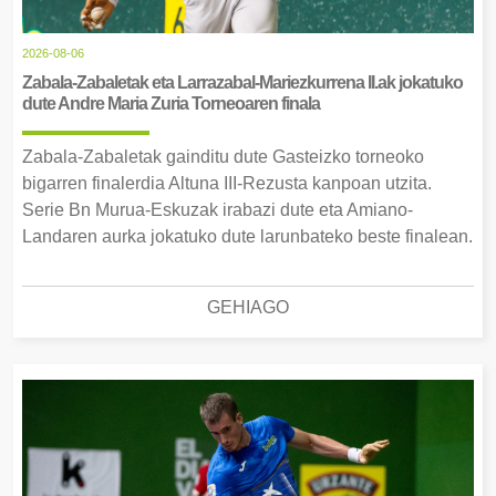
2026-08-06
Zabala-Zabaletak eta Larrazabal-Mariezkurrena II.ak jokatuko
dute Andre Maria Zuria Torneoaren finala
Zabala-Zabaletak gainditu dute Gasteizko torneoko
bigarren finalerdia Altuna III-Rezusta kanpoan utzita.
Serie Bn Murua-Eskuzak irabazi dute eta Amiano-
Landaren aurka jokatuko dute larunbateko beste finalean.
GEHIAGO