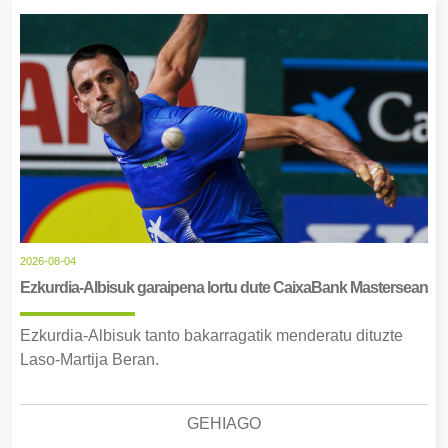
2026-08-04
Ezkurdia-Albisuk garaipena lortu dute CaixaBank Mastersean
Ezkurdia-Albisuk tanto bakarragatik menderatu dituzte
Laso-Martija Beran.
GEHIAGO