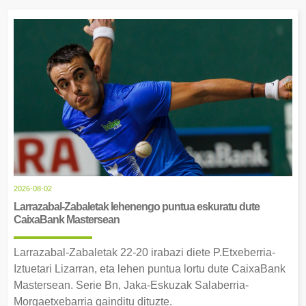
2026-08-02
Larrazabal-Zabaletak lehenengo puntua eskuratu dute
CaixaBank Mastersean
Larrazabal-Zabaletak 22-20 irabazi diete P.Etxeberria-
Iztuetari Lizarran, eta lehen puntua lortu dute CaixaBank
Mastersean. Serie Bn, Jaka-Eskuzak Salaberria-
Morgaetxebarria gainditu dituzte.