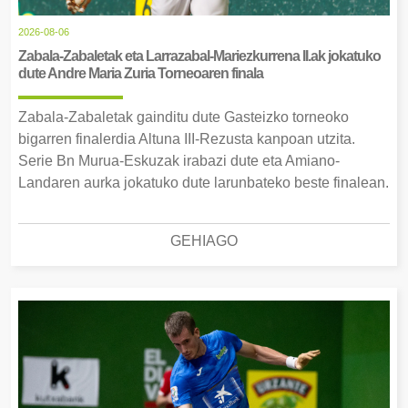
2026-08-06
Zabala-Zabaletak eta Larrazabal-Mariezkurrena II.ak jokatuko
dute Andre Maria Zuria Torneoaren finala
Zabala-Zabaletak gainditu dute Gasteizko torneoko
bigarren finalerdia Altuna III-Rezusta kanpoan utzita.
Serie Bn Murua-Eskuzak irabazi dute eta Amiano-
Landaren aurka jokatuko dute larunbateko beste finalean.
GEHIAGO