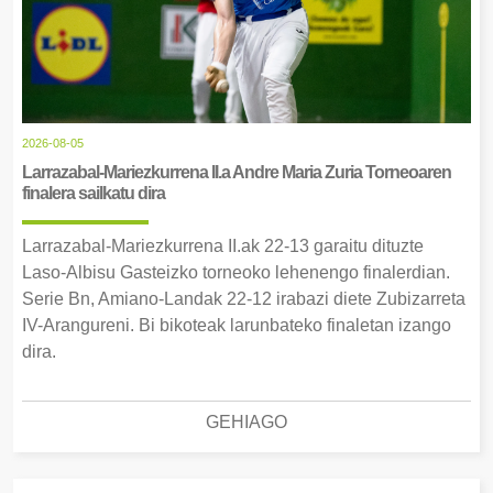
2026-08-05
Larrazabal-Mariezkurrena II.a Andre Maria Zuria Torneoaren
finalera sailkatu dira
Larrazabal-Mariezkurrena II.ak 22-13 garaitu dituzte
Laso-Albisu Gasteizko torneoko lehenengo finalerdian.
Serie Bn, Amiano-Landak 22-12 irabazi diete Zubizarreta
IV-Arangureni. Bi bikoteak larunbateko finaletan izango
dira.
GEHIAGO