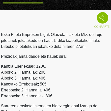
Esku Pilota Enpresen Ligak Olaizola II.ak eta Mtz. de Irujo
pilotariek jokatukoduten Lau t´Erdiko txapelketako finala,
Bilboko pilotalekuan jokatuko dela hilaren 27an.
Prezioak jarrita daude eta hauek dira:
Kantxa Eserlekuak; 120€.
Alboko 2. Harmailak; 20€.
Alboko 3. Harmailak; 40€.
Kantxako Erreboteak; 50€.
Erreboteko 2. Harmaila; 40€.
Erreboteko 3. Harmailak; 30€
Sarreren erosketa interneten bidez egin ahal izango da