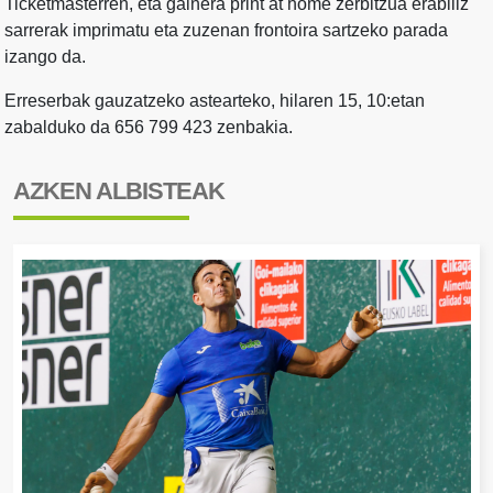
Ticketmasterren, eta gainera print at home zerbitzua erabiliz
sarrerak imprimatu eta zuzenan frontoira sartzeko parada
izango da.
Erreserbak gauzatzeko astearteko, hilaren 15, 10:etan
zabalduko da 656 799 423 zenbakia.
AZKEN ALBISTEAK