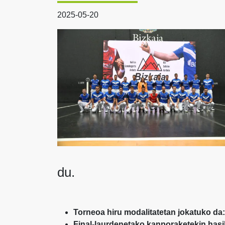
2025-05-20
du.
Torneoa hiru modalitatetan jokatuko da:
Final-laurdenetako kanporaketekin hasik