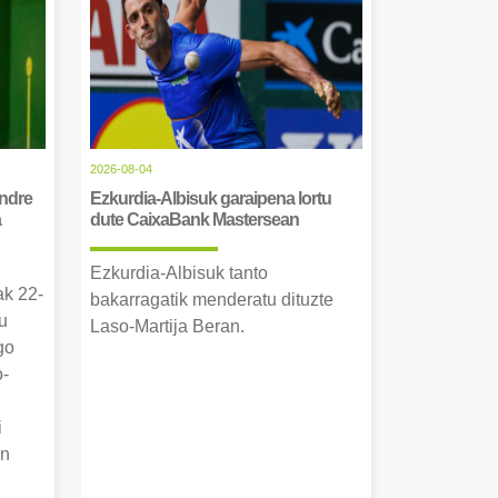
2026-08-04
Andre
Ezkurdia-Albisuk garaipena lortu
a
dute CaixaBank Mastersean
Ezkurdia-Albisuk tanto
ak 22-
bakarragatik menderatu dituzte
u
Laso-Martija Beran.
go
o-
i
an