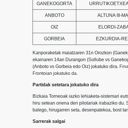
GANEKOGORTA
URRUTIKOETXEA
ANBOTO
ALTUNA III-M
OIZ
ELORDI-ZAB
GORBEIA
EZKURDIA-R
Kanporaketak maiatzaren 31n Orozkon (Ganekog
ekainaren 14an Durangon (Sollube vs Ganekogo
(Anboto vs Gorbeia edo Oiz) jokatuko dira.
Fina
Frontoian jokatuko da.
Partidak setetara jokatuko dira
Bizkaia Torneoak iazko lehiaketa-sistemari euts
hiru setean onena den pilotariak irabaziko du. 
balego, hirugarren seta, desenpatekoa, bost tan
Sarrerak salgai