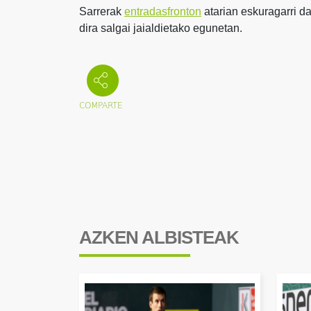
Sarrerak
entradasfronton
atarian eskuragarri dau
dira salgai jaialdietako egunetan.
AZKEN ALBISTEAK