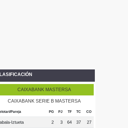
LASIFICACIÓN
CAIXABANK MASTERSA
CAIXABANK SERIE B MASTERSA
elotari/Pareja
PG
PJ
TF
TC
CO
abala-Iztueta
2
3
64
37
27