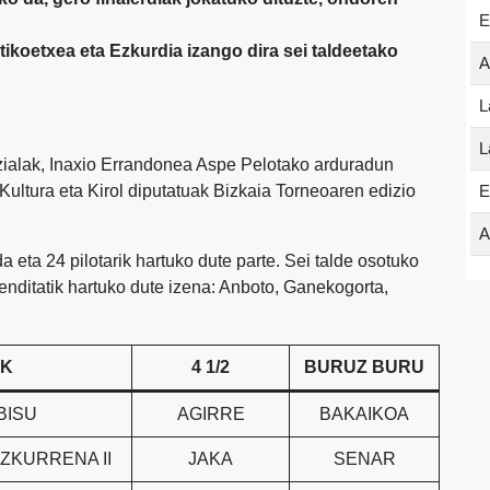
E
rutikoetxea eta Ezkurdia
izango dira sei taldeetako
A
L
L
zialak, Inaxio Errandonea Aspe Pelotako arduradun
Kultura eta Kirol diputatuak Bizkaia Torneoaren edizio
E
A
 eta 24 pilotarik hartuko dute parte. Sei talde osotuko
enditatik hartuko dute izena: Anboto, Ganekogorta,
AK
4 1/2
BURUZ BURU
BISU
AGIRRE
BAKAIKOA
ZKURRENA II
JAKA
SENAR