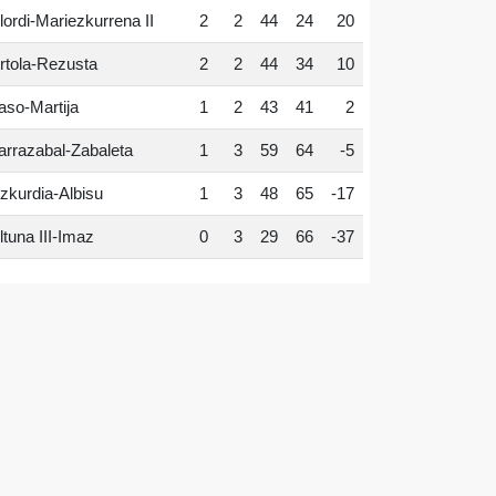
lordi-Mariezkurrena II
2
2
44
24
20
rtola-Rezusta
2
2
44
34
10
aso-Martija
1
2
43
41
2
arrazabal-Zabaleta
1
3
59
64
-5
zkurdia-Albisu
1
3
48
65
-17
ltuna III-Imaz
0
3
29
66
-37