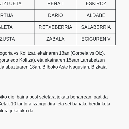
-IZTUETA
PEÑA II
ESKIROZ
ARTIJA
DARIO
ALDABE
ALETA
P.ETXEBERRIA
SALABERRIA
EZUSTA
ZABALA
EGIGUREN V
orta vs Kolitza), ekainaren 13an (Gorbeia vs Oiz),
rta edo Kolitza), eta ekainaren 15ean Larrabetzun
la abuztuaren 18an, Bilboko Aste Nagusian, Bizkaia
iko dio, baina bost setetara jokatu beharrean, partida
Setak 10 tantora izango dira, eta set banako berdinketa
tora jokatuko da.