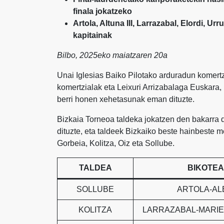
finala jokatzeko
Artola, Altuna III, Larrazabal, Elordi, Ur
kapitainak
Bilbo, 2025eko maiatzaren 20a
Unai Iglesias Baiko Pilotako arduradun komert
komertzialak eta Leixuri Arrizabalaga Euskara, 
berri honen xehetasunak eman dituzte.
Bizkaia Torneoa taldeka jokatzen den bakarra da
dituzte, eta taldeek Bizkaiko beste hainbeste m
Gorbeia, Kolitza, Oiz eta Sollube.
TALDEA
BIKOTE
SOLLUBE
ARTOLA-AL
KOLITZA
LARRAZABAL-MARIE