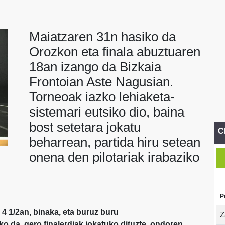
Maiatzaren 31n hasiko da
Orozkon eta finala abuztuaren
18an izango da Bizkaia
Frontoian Aste Nagusian.
Torneoak iazko lehiaketa-
sistemari eutsiko dio, baina
bost setetara jokatu
C
beharrean, partida hiru setean
onena den pilotariak irabaziko
P
 4 1/2an, binaka, eta buruz buru
Z
o da, gero finalerdiak jokatuko dituzte, ondoren