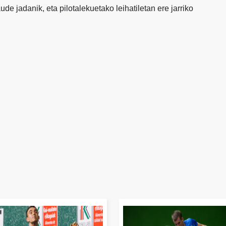
de jadanik, eta pilotalekuetako leihatiletan ere jarriko