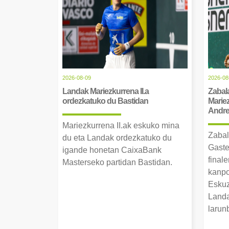
2026-08-09
2026-08
Landak Mariezkurrena II.a
Zabala
ordezkatuko du Bastidan
Mariez
Andre 
Mariezkurrena II.ak eskuko mina
Zabal
du eta Landak ordezkatuko du
Gaste
igande honetan CaixaBank
finale
Masterseko partidan Bastidan.
kanpo
Eskuz
Landa
larun