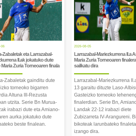
-06
2026-08-05
-Zabaletak eta Larrazabal-
Larrazabal-Mariezkurrena II.a 
kurrena II.ak jokatuko dute
Maria Zuria Torneoaren finaler
Maria Zuria Torneoaren finala
sailkatu dira
a-Zabaletak gainditu dute
Larrazabal-Mariezkurrena II.
izko torneoko bigarren
13 garaitu dituzte Laso-Albis
rdia Altuna III-Rezusta
Gasteizko torneoko lehenen
an utzita. Serie Bn Murua-
finalerdian. Serie Bn, Amian
ak irabazi dute eta Amiano-
Landak 22-12 irabazi diete
ren aurka jokatuko dute
Zubizarreta IV-Arangureni. B
bateko beste finalean.
bikoteak larunbateko finalet
izango dira.