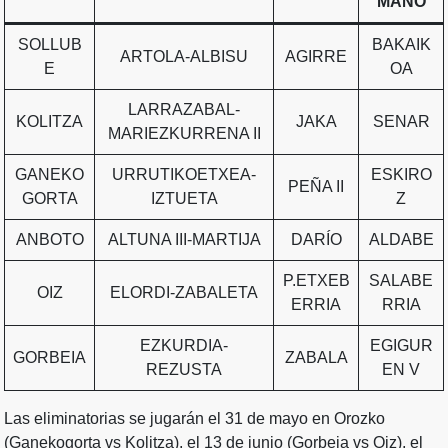
MANO
SOLLUB
BAKAIK
ARTOLA-ALBISU
AGIRRE
E
OA
LARRAZABAL-
KOLITZA
JAKA
SENAR
MARIEZKURRENA II
GANEKO
URRUTIKOETXEA-
ESKIRO
PEÑA II
GORTA
IZTUETA
Z
ANBOTO
ALTUNA III-MARTIJA
DARÍO
ALDABE
P.ETXEB
SALABE
OIZ
ELORDI-ZABALETA
ERRIA
RRIA
EZKURDIA-
EGIGUR
GORBEIA
ZABALA
REZUSTA
EN V
Las eliminatorias se jugarán el 31 de mayo en Orozko
(Ganekogorta vs Kolitza), el 13 de junio (Gorbeia vs Oiz), el