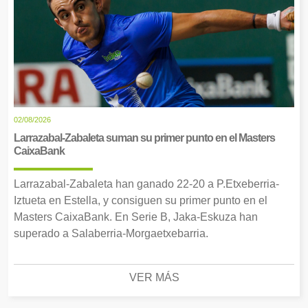
02/08/2026
Larrazabal-Zabaleta suman su primer punto en el Masters
CaixaBank
Larrazabal-Zabaleta han ganado 22-20 a P.Etxeberria-
Iztueta en Estella, y consiguen su primer punto en el
Masters CaixaBank. En Serie B, Jaka-Eskuza han
superado a Salaberria-Morgaetxebarria.
VER MÁS