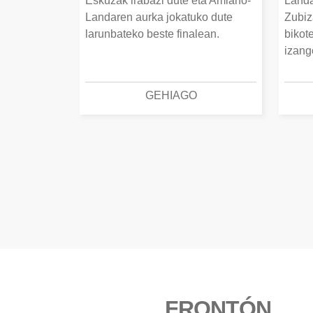
Eskuzak irabazi dute eta Amiano-
Landa
Landaren aurka jokatuko dute
Zubiz
larunbateko beste finalean.
bikot
izang
GEHIAGO
FRONTÓN