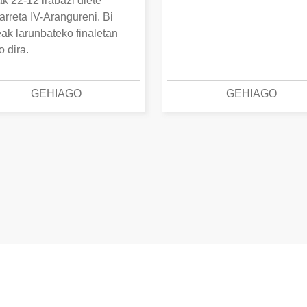
k 22-12 irabazi diete
arreta IV-Arangureni. Bi
eak larunbateko finaletan
o dira.
GEHIAGO
GEHIAGO