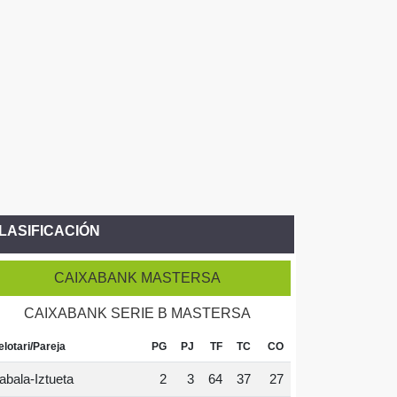
LASIFICACIÓN
CAIXABANK MASTERSA
CAIXABANK SERIE B MASTERSA
elotari/Pareja
PG
PJ
TF
TC
CO
abala-Iztueta
2
3
64
37
27