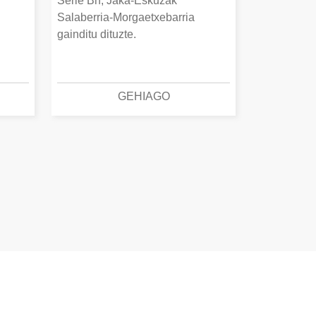
Serie Bn, Jaka-Eskuzak
Salaberria-Morgaetxebarria
gainditu dituzte.
GEHIAGO