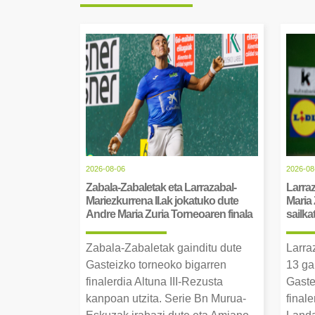
2026-08-06
2026-08
Zabala-Zabaletak eta Larrazabal-
Larraz
Mariezkurrena II.ak jokatuko dute
Maria 
Andre Maria Zuria Torneoaren finala
sailka
Zabala-Zabaletak gainditu dute
Larra
Gasteizko torneoko bigarren
13 ga
finalerdia Altuna III-Rezusta
Gaste
kanpoan utzita. Serie Bn Murua-
final