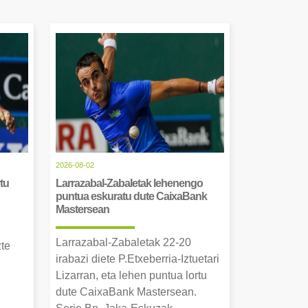
2026-08-02
tu
Larrazabal-Zabaletak lehenengo
puntua eskuratu dute CaixaBank
Mastersean
Larrazabal-Zabaletak 22-20
zte
irabazi diete P.Etxeberria-Iztuetari
Lizarran, eta lehen puntua lortu
dute CaixaBank Mastersean.