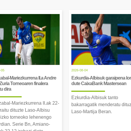
-05
2026-08-04
abal-Mariezkurrena II.a Andre
Ezkurdia-Albisuk garaipena lor
Zuria Torneoaren finalera
dute CaixaBank Mastersean
tu dira
Ezkurdia-Albisuk tanto
zabal-Mariezkurrena II.ak 22-
bakarragatik menderatu ditu
raitu dituzte Laso-Albisu
Laso-Martija Beran.
izko torneoko lehenengo
erdian. Serie Bn, Amiano-