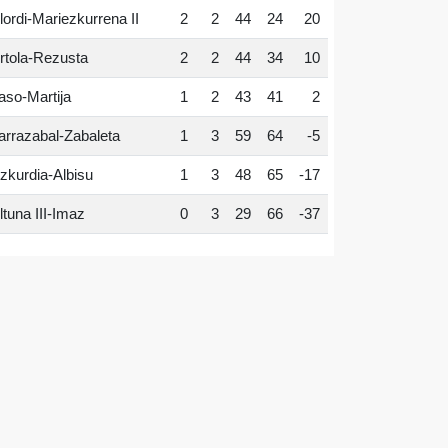
lordi-Mariezkurrena II
2
2
44
24
20
rtola-Rezusta
2
2
44
34
10
aso-Martija
1
2
43
41
2
arrazabal-Zabaleta
1
3
59
64
-5
zkurdia-Albisu
1
3
48
65
-17
ltuna III-Imaz
0
3
29
66
-37