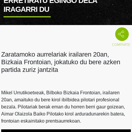
ERRETIRATU EGINGO DELA
IRAGARRI DU
Zaratamoko aurrelariak irailaren 20an,
Bizkaia Frontoian, jokatuko du bere azken
partida zuriz jantzita
Mikel Urrutikoetxeak, Bilboko Bizkaia Frontoian, irailaren
20an, amaituko du bere kirol ibilbidea pilotari profesional
bezala. Pilotariak berak eman du horren berri gaur goizean,
Aimar Olaizola Baiko Pilotako kirol arduradunarekin batera,
frontoian eskainitako prentsaurrekoan.