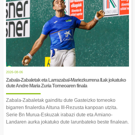
2026-08-06
Zabala-Zabaletak eta Larrazabal-Mariezkurrena II.ak jokatuko
dute Andre Maria Zuria Torneoaren finala
Zabala-Zabaletak gainditu dute Gasteizko torneoko
bigarren finalerdia Altuna III-Rezusta kanpoan utzita.
Serie Bn Murua-Eskuzak irabazi dute eta Amiano-
Landaren aurka jokatuko dute larunbateko beste finalean.