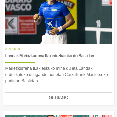
2026-08-09
Landak Mariezkurrena II.a ordezkatuko du Bastidan
Mariezkurrena II.ak eskuko mina du eta Landak
ordezkatuko du igande honetan CaixaBank Masterseko
partidan Bastidan.
GEHIAGO