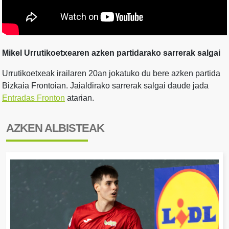
Mikel Urrutikoetxearen azken partidarako sarrerak salgai
Urrutikoetxeak irailaren 20an jokatuko du bere azken partida
Bizkaia Frontoian. Jaialdirako sarrerak salgai daude jada
Entradas Fronton
atarian.
AZKEN ALBISTEAK