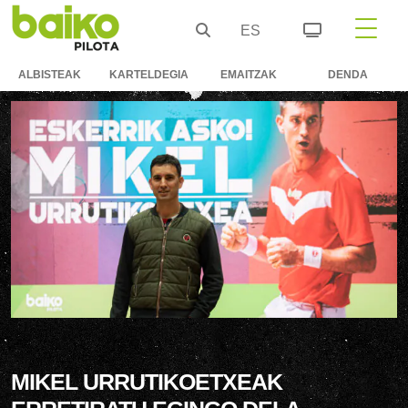
ES
ALBISTEAK
KARTELDEGIA
EMAITZAK
DENDA
MIKEL URRUTIKOETXEAK