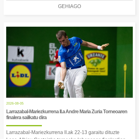
GEHIAGO
2026-08-05
Larrazabal-Mariezkurrena II.a Andre Maria Zuria Torneoaren
finalera sailkatu dira
Larrazabal-Mariezkurrena II.ak 22-13 garaitu dituzte