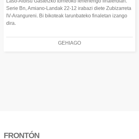
Laso-Albisu Gasteizko torneoko lehenengo finalerdian.
Serie Bn, Amiano-Landak 22-12 irabazi diete Zubizarreta
IV-Arangureni. Bi bikoteak larunbateko finaletan izango
dira.
GEHIAGO
FRONTÓN