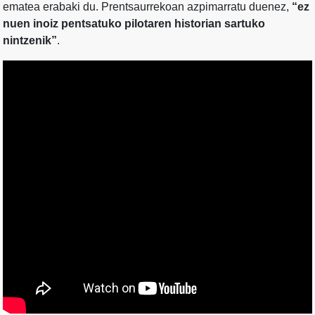
ematea erabaki du. Prentsaurrekoan azpimarratu duenez,
“ez
nuen inoiz pentsatuko pilotaren historian sartuko
nintzenik”
.