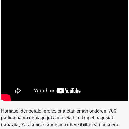
Hamasei denboraldi profesionaletan eman ondoren, 700
partida baino gehiago jokatuta, eta hiru txapel nagusiak
irabazita, Zaratamoko aurrelariak bere ibilbideari amaiera