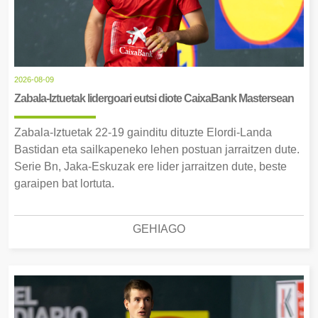
2026-08-09
Zabala-Iztuetak lidergoari eutsi diote CaixaBank Mastersean
Zabala-Iztuetak 22-19 gainditu dituzte Elordi-Landa
Bastidan eta sailkapeneko lehen postuan jarraitzen dute.
Serie Bn, Jaka-Eskuzak ere lider jarraitzen dute, beste
garaipen bat lortuta.
GEHIAGO