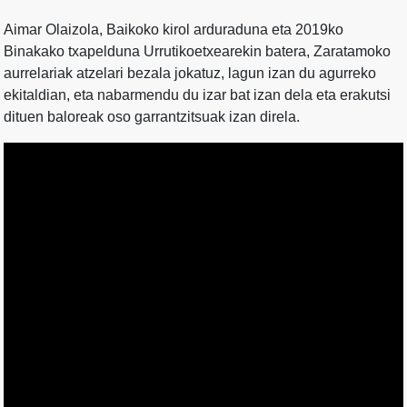
Aimar Olaizola, Baikoko kirol arduraduna eta 2019ko
Binakako txapelduna Urrutikoetxearekin batera, Zaratamoko
aurrelariak atzelari bezala jokatuz, lagun izan du agurreko
ekitaldian, eta nabarmendu du izar bat izan dela eta erakutsi
dituen baloreak oso garrantzitsuak izan direla.