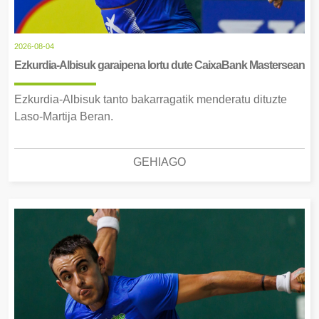
2026-08-04
Ezkurdia-Albisuk garaipena lortu dute CaixaBank Mastersean
Ezkurdia-Albisuk tanto bakarragatik menderatu dituzte
Laso-Martija Beran.
GEHIAGO