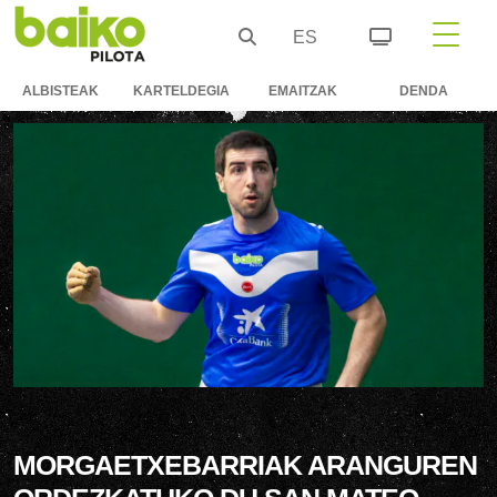
ES
ALBISTEAK
KARTELDEGIA
EMAITZAK
DENDA
MORGAETXEBARRIAK ARANGUREN