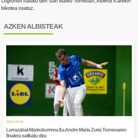
Logroñon hasiko den San Mateo Torneoan, Alberdi II.arekin
bikotea osatuz.
AZKEN ALBISTEAK
2026-08-05
Larrazabal-Mariezkurrena II.a Andre Maria Zuria Torneoaren
finalera sailkatu dira