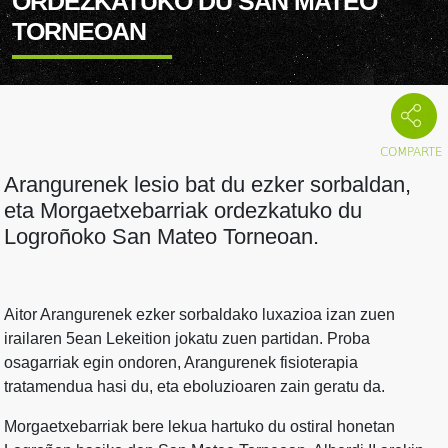
ORDEZKATUKO DU SAN MATEO
TORNEOAN
Arangurenek lesio bat du ezker sorbaldan,
eta Morgaetxebarriak ordezkatuko du
Logroñoko San Mateo Torneoan.
Aitor Arangurenek ezker sorbaldako luxazioa izan zuen
irailaren 5ean Lekeition jokatu zuen partidan. Proba
osagarriak egin ondoren, Arangurenek fisioterapia
tratamendua hasi du, eta eboluzioaren zain geratu da.
Morgaetxebarriak bere lekua hartuko du ostiral honetan