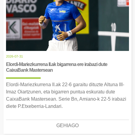
2026-07-31
Elordi-Mariezkurrena II.ak bigarrena ere irabazi dute
CaixaBank Mastersean
Elordi-Mariezkurrena II.ak 22-6 garaitu dituzte Altuna III-
Imaz Oiartzunen, eta bigarren puntua eskuratu dute
CaixaBank Mastersean. Serie Bn, Amiano-k 22-5 irabazi
diete P.Etxeberria-Landari.
GEHIAGO