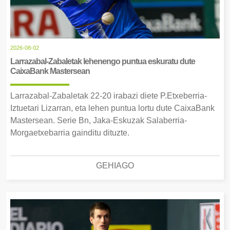
2026-08-02
Larrazabal-Zabaletak lehenengo puntua eskuratu dute
CaixaBank Mastersean
Larrazabal-Zabaletak 22-20 irabazi diete P.Etxeberria-
Iztuetari Lizarran, eta lehen puntua lortu dute CaixaBank
Mastersean. Serie Bn, Jaka-Eskuzak Salaberria-
Morgaetxebarria gainditu dituzte.
GEHIAGO