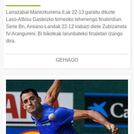
Larrazabal-Mariezkurrena II.ak 22-13 garaitu dituzte
Laso-Albisu Gasteizko torneoko lehenengo finalerdian.
Serie Bn, Amiano-Landak 22-12 irabazi diete Zubizarreta
IV-Arangureni. Bi bikoteak larunbateko finaletan izango
dira.
GEHIAGO