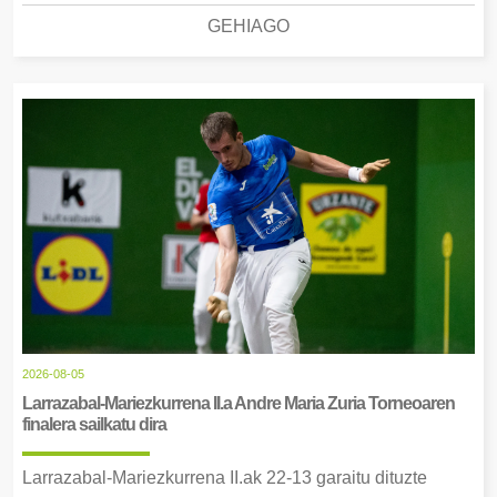
GEHIAGO
2026-08-05
Larrazabal-Mariezkurrena II.a Andre Maria Zuria Torneoaren
finalera sailkatu dira
Larrazabal-Mariezkurrena II.ak 22-13 garaitu dituzte