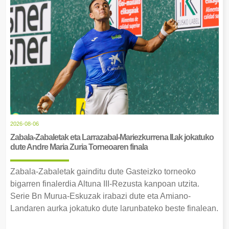
2026-08-06
Zabala-Zabaletak eta Larrazabal-Mariezkurrena II.ak jokatuko
dute Andre Maria Zuria Torneoaren finala
Zabala-Zabaletak gainditu dute Gasteizko torneoko
bigarren finalerdia Altuna III-Rezusta kanpoan utzita.
Serie Bn Murua-Eskuzak irabazi dute eta Amiano-
Landaren aurka jokatuko dute larunbateko beste finalean.