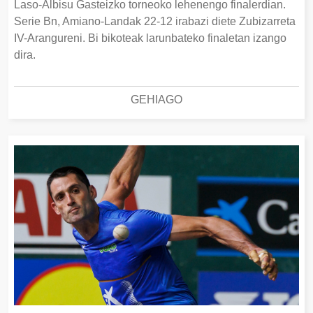
Laso-Albisu Gasteizko torneoko lehenengo finalerdian.
Serie Bn, Amiano-Landak 22-12 irabazi diete Zubizarreta
IV-Arangureni. Bi bikoteak larunbateko finaletan izango
dira.
GEHIAGO