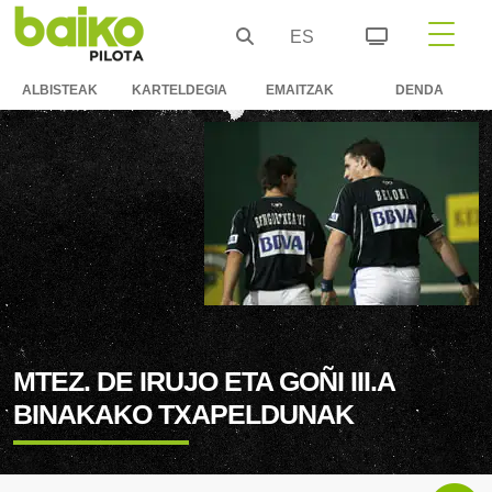
ES
ALBISTEAK
KARTELDEGIA
EMAITZAK
DENDA
MTEZ. DE IRUJO ETA GOÑI III.A
BINAKAKO TXAPELDUNAK