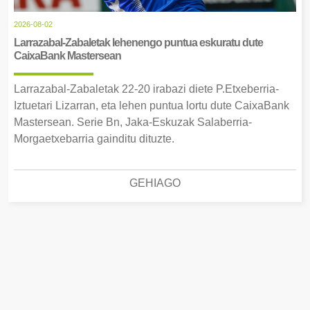
2026-08-02
Larrazabal-Zabaletak lehenengo puntua eskuratu dute
CaixaBank Mastersean
Larrazabal-Zabaletak 22-20 irabazi diete P.Etxeberria-
Iztuetari Lizarran, eta lehen puntua lortu dute CaixaBank
Mastersean. Serie Bn, Jaka-Eskuzak Salaberria-
Morgaetxebarria gainditu dituzte.
GEHIAGO