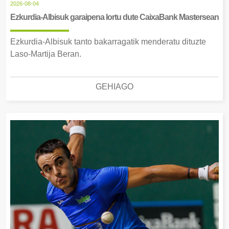
2026-08-04
Ezkurdia-Albisuk garaipena lortu dute CaixaBank Mastersean
Ezkurdia-Albisuk tanto bakarragatik menderatu dituzte
Laso-Martija Beran.
GEHIAGO