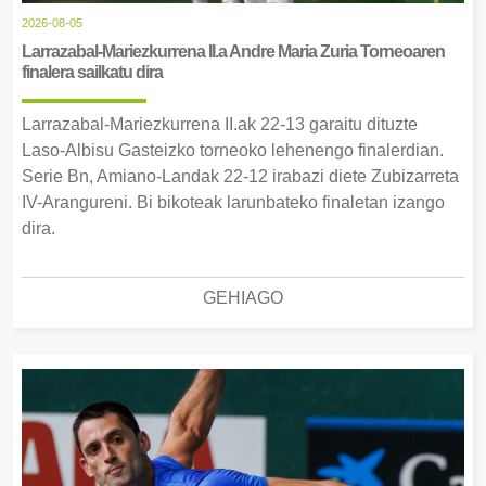
2026-08-05
Larrazabal-Mariezkurrena II.a Andre Maria Zuria Torneoaren
finalera sailkatu dira
Larrazabal-Mariezkurrena II.ak 22-13 garaitu dituzte
Laso-Albisu Gasteizko torneoko lehenengo finalerdian.
Serie Bn, Amiano-Landak 22-12 irabazi diete Zubizarreta
IV-Arangureni. Bi bikoteak larunbateko finaletan izango
dira.
GEHIAGO