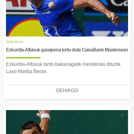
2026-08-04
Ezkurdia-Albisuk garaipena lortu dute CaixaBank Mastersean
Ezkurdia-Albisuk tanto bakarragatik menderatu dituzte
Laso-Martija Beran.
GEHIAGO