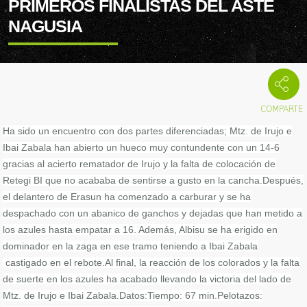
PRIMEROS FINALISTAS DEL ASTE
NAGUSIA
Ha sido un encuentro con dos partes diferenciadas; Mtz. de Irujo e
Ibai Zabala han abierto un hueco muy contundente con un 14-6
gracias al acierto rematador de Irujo y la falta de colocación de
Retegi BI que no acababa de sentirse a gusto en la cancha.
Después,
el delantero de Erasun ha comenzado a carburar y se ha
despachado con un abanico de ganchos y dejadas que han metido a
los azules hasta empatar a 16. Además, Albisu se ha erigido en
dominador en la zaga en ese tramo teniendo a Ibai Zabala
castigado en el rebote.
Al final, la reacción de los colorados y la falta
de suerte en los azules ha acabado llevando la victoria del lado de
Mtz. de Irujo e Ibai Zabala.
Datos:
Tiempo: 67 min.
Pelotazos: