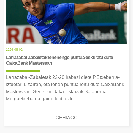
2026-08-02
Larrazabal-Zabaletak lehenengo puntua eskuratu dute
CaixaBank Mastersean
Larrazabal-Zabaletak 22-20 irabazi diete P.Etxeberria-
Iztuetari Lizarran, eta lehen puntua lortu dute CaixaBank
Mastersean. Serie Bn, Jaka-Eskuzak Salaberria-
Morgaetxebarria gainditu dituzte.
GEHIAGO