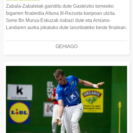
Zabala-Zabaletak gainditu dute Gasteizko torneoko
bigarren finalerdia Altuna III-Rezusta kanpoan utzita.
Serie Bn Murua-Eskuzak irabazi dute eta Amiano-
Landaren aurka jokatuko dute larunbateko beste finalean.
GEHIAGO