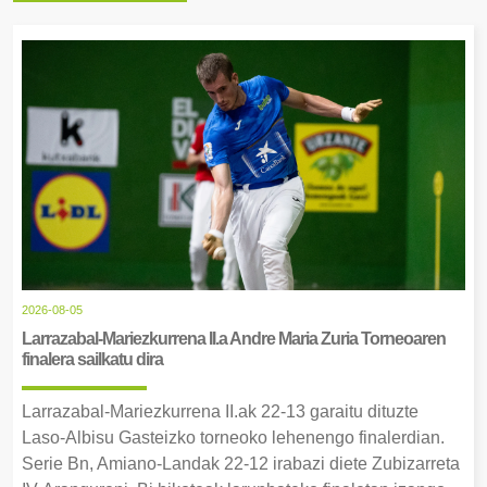
2026-08-05
Larrazabal-Mariezkurrena II.a Andre Maria Zuria Torneoaren
finalera sailkatu dira
Larrazabal-Mariezkurrena II.ak 22-13 garaitu dituzte
Laso-Albisu Gasteizko torneoko lehenengo finalerdian.
Serie Bn, Amiano-Landak 22-12 irabazi diete Zubizarreta