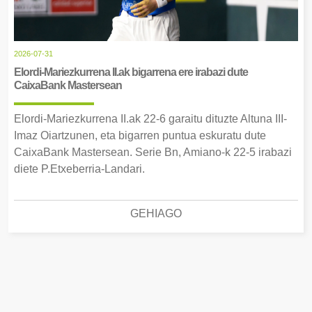
2026-07-31
Elordi-Mariezkurrena II.ak bigarrena ere irabazi dute
CaixaBank Mastersean
Elordi-Mariezkurrena II.ak 22-6 garaitu dituzte Altuna III-
Imaz Oiartzunen, eta bigarren puntua eskuratu dute
CaixaBank Mastersean. Serie Bn, Amiano-k 22-5 irabazi
diete P.Etxeberria-Landari.
GEHIAGO