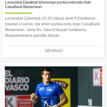
Larrazabal-Zabaletak lehenengo puntua eskuratu dute
CaixaBank Mastersean
Larrazabal-Zabaletak 22-20 irabazi diete P.Etxeberria-
Iztuetari Lizarran, eta lehen puntua lortu dute CaixaBank
Mastersean. Serie Bn, Jaka-Eskuzak Salaberria-
Morgaetxebarria gainditu dituzte.
GEHIAGO