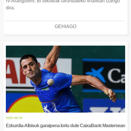
IV-Arangureni. Bi bikoteak larunbateko finaletan izango
dira.
GEHIAGO
2026-08-04
Ezkurdia-Albisuk garaipena lortu dute CaixaBank Mastersean