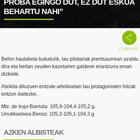
PROBA EGINGO DUT, EZ DUT ESKUA
BEHARTU NAHI”
Behin hautaketa bukaturik, lau pilotariak prentsaurrean azaldu
dira eta bertan zeuden kazetarien galderei erantzuna eman
dizkiete.
Atxikita dituzuen entzute-artxiboetan lau protagonisten hitzak
entzun daitezke.
Mtz. de Irujo-Barriola: 105,9-104,4-105,2 g.
Urrutikoetxea-Beroiz: 105,3-105,1-104,3 g.
AZKEN ALBISTEAK