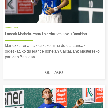
2026-08-09
Landak Mariezkurrena II.a ordezkatuko du Bastidan
Mariezkurrena II.ak eskuko mina du eta Landak
ordezkatuko du igande honetan CaixaBank Masterseko
partidan Bastidan.
GEHIAGO