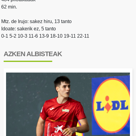
62 min.
Mtz. de Irujo: sakez hiru, 13 tanto
Idoate: sakerik ez, 5 tanto
0-1 5-2 10-3 11-6 13-9 18-10 19-11 22-11
AZKEN ALBISTEAK