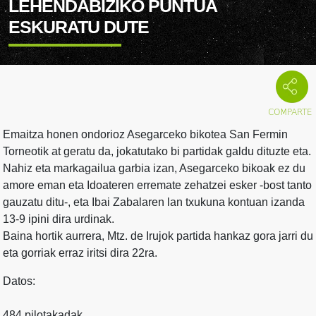
LEHENDABIZIKO PUNTUA
ESKURATU DUTE
Emaitza honen ondorioz Asegarceko bikotea San Fermin
Torneotik at geratu da, jokatutako bi partidak galdu dituzte eta.
Nahiz eta markagailua garbia izan, Asegarceko bikoak ez du
amore eman eta Idoateren erremate zehatzei esker -bost tanto
gauzatu ditu-, eta Ibai Zabalaren lan txukuna kontuan izanda
13-9 ipini dira urdinak.
Baina hortik aurrera, Mtz. de Irujok partida hankaz gora jarri du
eta gorriak erraz iritsi dira 22ra.
Datos:
484 pilotakadak