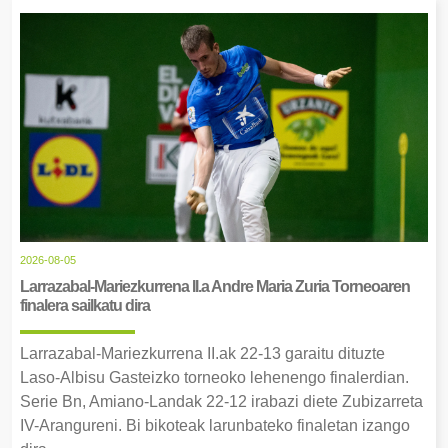
2026-08-05
Larrazabal-Mariezkurrena II.a Andre Maria Zuria Torneoaren
finalera sailkatu dira
Larrazabal-Mariezkurrena II.ak 22-13 garaitu dituzte
Laso-Albisu Gasteizko torneoko lehenengo finalerdian.
Serie Bn, Amiano-Landak 22-12 irabazi diete Zubizarreta
IV-Arangureni. Bi bikoteak larunbateko finaletan izango