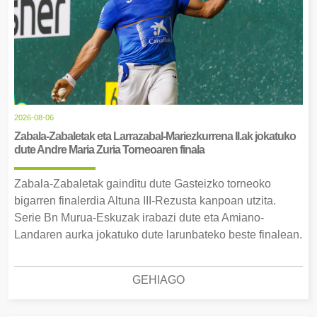
2026-08-06
Zabala-Zabaletak eta Larrazabal-Mariezkurrena II.ak jokatuko
dute Andre Maria Zuria Torneoaren finala
Zabala-Zabaletak gainditu dute Gasteizko torneoko
bigarren finalerdia Altuna III-Rezusta kanpoan utzita.
Serie Bn Murua-Eskuzak irabazi dute eta Amiano-
Landaren aurka jokatuko dute larunbateko beste finalean.
GEHIAGO