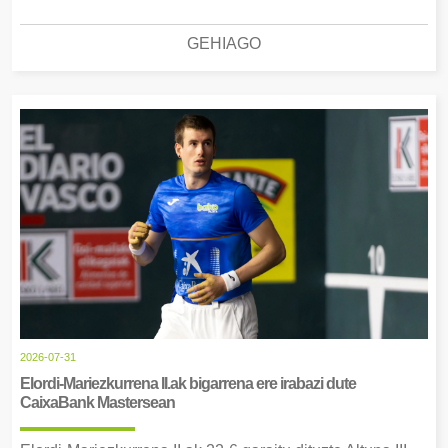
GEHIAGO
2026-07-31
Elordi-Mariezkurrena II.ak bigarrena ere irabazi dute
CaixaBank Mastersean