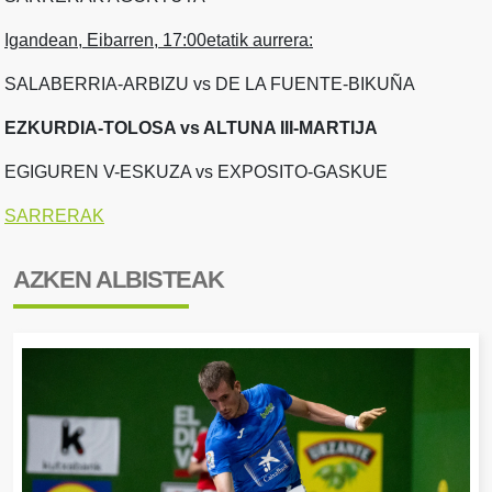
Igandean, Eibarren, 17:00etatik aurrera:
SALABERRIA-ARBIZU vs DE LA FUENTE-BIKUÑA
EZKURDIA-TOLOSA vs ALTUNA III-MARTIJA
EGIGUREN V-ESKUZA vs EXPOSITO-GASKUE
SARRERAK
AZKEN ALBISTEAK