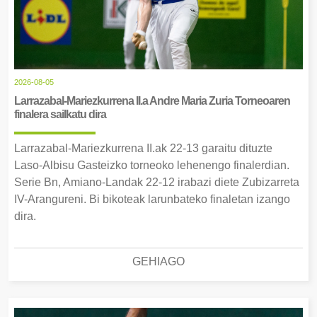
2026-08-05
Larrazabal-Mariezkurrena II.a Andre Maria Zuria Torneoaren
finalera sailkatu dira
Larrazabal-Mariezkurrena II.ak 22-13 garaitu dituzte
Laso-Albisu Gasteizko torneoko lehenengo finalerdian.
Serie Bn, Amiano-Landak 22-12 irabazi diete Zubizarreta
IV-Arangureni. Bi bikoteak larunbateko finaletan izango
dira.
GEHIAGO