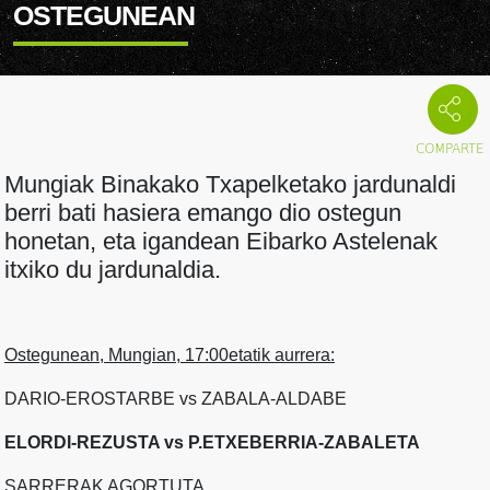
OSTEGUNEAN
Mungiak Binakako Txapelketako jardunaldi
berri bati hasiera emango dio ostegun
honetan, eta igandean Eibarko Astelenak
itxiko du jardunaldia.
Ostegunean, Mungian, 17:00etatik aurrera:
DARIO-EROSTARBE vs ZABALA-ALDABE
ELORDI-REZUSTA vs P.ETXEBERRIA-ZABALETA
SARRERAK AGORTUTA