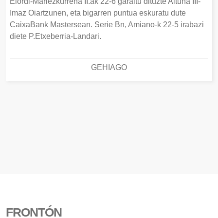
Elordi-Mariezkurrena II.ak 22-6 garaitu dituzte Altuna III-
Imaz Oiartzunen, eta bigarren puntua eskuratu dute
CaixaBank Mastersean. Serie Bn, Amiano-k 22-5 irabazi
diete P.Etxeberria-Landari.
GEHIAGO
FRONTÓN