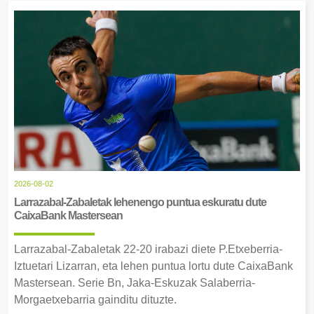
2026-08-02
Larrazabal-Zabaletak lehenengo puntua eskuratu dute
CaixaBank Mastersean
Larrazabal-Zabaletak 22-20 irabazi diete P.Etxeberria-
Iztuetari Lizarran, eta lehen puntua lortu dute CaixaBank
Mastersean. Serie Bn, Jaka-Eskuzak Salaberria-
Morgaetxebarria gainditu dituzte.