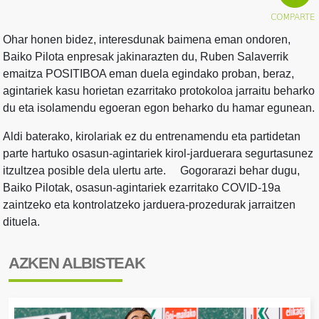
Ohar honen bidez, interesdunak baimena eman ondoren,
Baiko Pilota enpresak jakinarazten du, Ruben Salaverrik
emaitza POSITIBOA eman duela egindako proban, beraz,
agintariek kasu horietan ezarritako protokoloa jarraitu beharko
du eta isolamendu egoeran egon beharko du hamar egunean.
Aldi baterako, kirolariak ez du entrenamendu eta partidetan
parte hartuko osasun-agintariek kirol-jarduerara segurtasunez
itzultzea posible dela ulertu arte. Gogorarazi behar dugu,
Baiko Pilotak, osasun-agintariek ezarritako COVID-19a
zaintzeko eta kontrolatzeko jarduera-prozedurak jarraitzen
dituela.
AZKEN ALBISTEAK