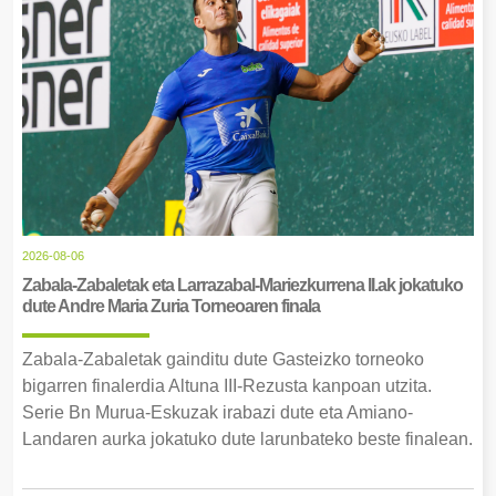
2026-08-06
Zabala-Zabaletak eta Larrazabal-Mariezkurrena II.ak jokatuko
dute Andre Maria Zuria Torneoaren finala
Zabala-Zabaletak gainditu dute Gasteizko torneoko
bigarren finalerdia Altuna III-Rezusta kanpoan utzita.
Serie Bn Murua-Eskuzak irabazi dute eta Amiano-
Landaren aurka jokatuko dute larunbateko beste finalean.