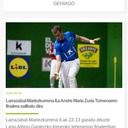
GEHIAGO
2026-08-05
Larrazabal-Mariezkurrena II.a Andre Maria Zuria Torneoaren
finalera sailkatu dira
Larrazabal-Mariezkurrena II.ak 22-13 garaitu dituzte
Laso-Albisu Gasteizko torneoko lehenengo finalerdian.