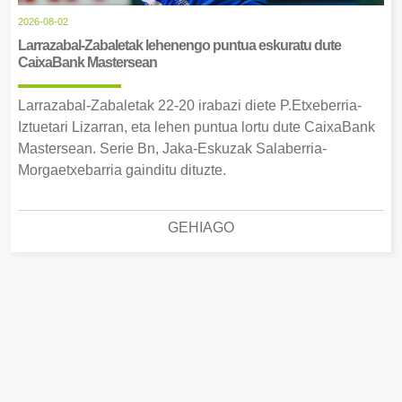
2026-08-02
Larrazabal-Zabaletak lehenengo puntua eskuratu dute
CaixaBank Mastersean
Larrazabal-Zabaletak 22-20 irabazi diete P.Etxeberria-
Iztuetari Lizarran, eta lehen puntua lortu dute CaixaBank
Mastersean. Serie Bn, Jaka-Eskuzak Salaberria-
Morgaetxebarria gainditu dituzte.
GEHIAGO