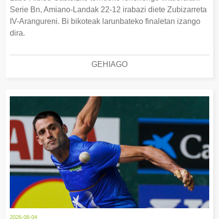
Serie Bn, Amiano-Landak 22-12 irabazi diete Zubizarreta
IV-Arangureni. Bi bikoteak larunbateko finaletan izango
dira.
GEHIAGO
2026-08-04