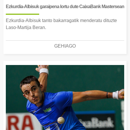
Ezkurdia-Albisuk garaipena lortu dute CaixaBank Mastersean
Ezkurdia-Albisuk tanto bakarragatik menderatu dituzte
Laso-Martija Beran.
GEHIAGO