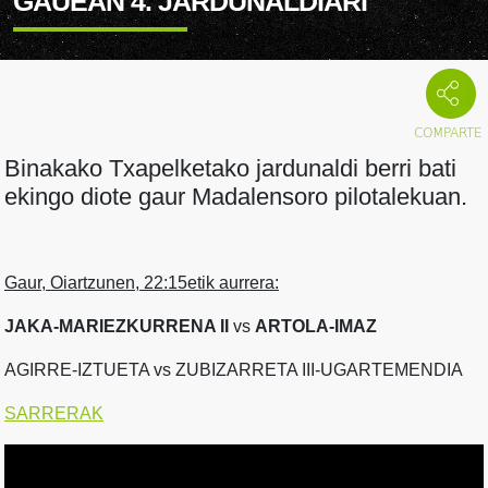
GAUEAN 4. JARDUNALDIARI
Binakako Txapelketako jardunaldi berri bati
ekingo diote gaur Madalensoro pilotalekuan.
Gaur, Oiartzunen, 22:15etik aurrera:
JAKA-MARIEZKURRENA II
vs
ARTOLA-IMAZ
AGIRRE-IZTUETA vs ZUBIZARRETA III-UGARTEMENDIA
SARRERAK