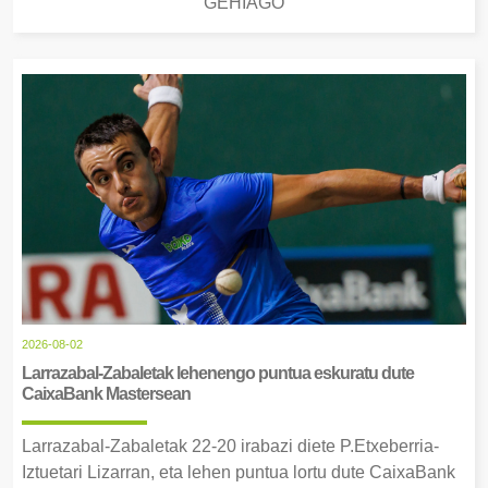
GEHIAGO
2026-08-02
Larrazabal-Zabaletak lehenengo puntua eskuratu dute
CaixaBank Mastersean
Larrazabal-Zabaletak 22-20 irabazi diete P.Etxeberria-
Iztuetari Lizarran, eta lehen puntua lortu dute CaixaBank