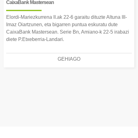
CaixaBank Mastersean
Elordi-Mariezkurrena II.ak 22-6 garaitu dituzte Altuna III-
Imaz Oiartzunen, eta bigarren puntua eskuratu dute
CaixaBank Mastersean. Serie Bn, Amiano-k 22-5 irabazi
diete P.Etxeberria-Landari.
GEHIAGO