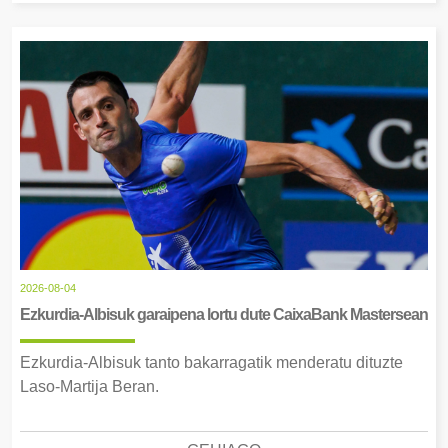
2026-08-04
Ezkurdia-Albisuk garaipena lortu dute CaixaBank Mastersean
Ezkurdia-Albisuk tanto bakarragatik menderatu dituzte
Laso-Martija Beran.