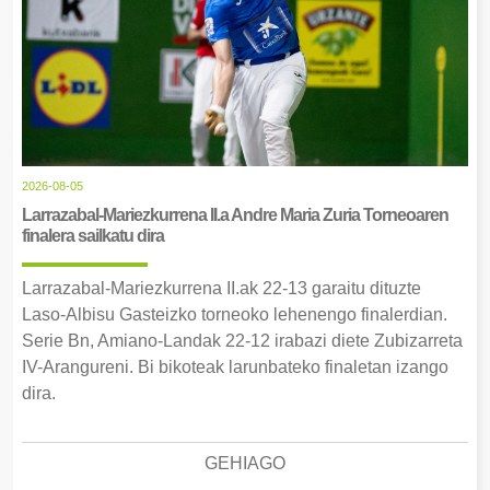
2026-08-05
Larrazabal-Mariezkurrena II.a Andre Maria Zuria Torneoaren
finalera sailkatu dira
Larrazabal-Mariezkurrena II.ak 22-13 garaitu dituzte
Laso-Albisu Gasteizko torneoko lehenengo finalerdian.
Serie Bn, Amiano-Landak 22-12 irabazi diete Zubizarreta
IV-Arangureni. Bi bikoteak larunbateko finaletan izango
dira.
GEHIAGO