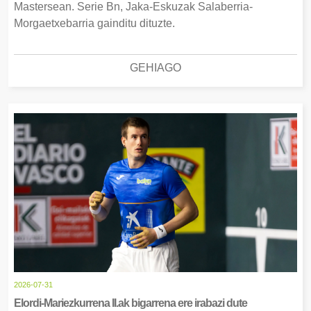
Mastersean. Serie Bn, Jaka-Eskuzak Salaberria-
Morgaetxebarria gainditu dituzte.
GEHIAGO
2026-07-31
Elordi-Mariezkurrena II.ak bigarrena ere irabazi dute