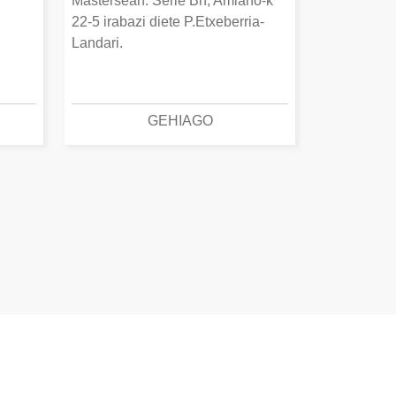
Mastersean. Serie Bn, Amiano-k
22-5 irabazi diete P.Etxeberria-
Landari.
GEHIAGO