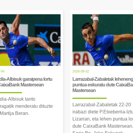
-04
2026-08-02
ia-Albisuk garaipena lortu
Larrazabal-Zabaletak lehenen
CaixaBank Mastersean
puntua eskuratu dute CaixaB
Mastersean
dia-Albisuk tanto
Larrazabal-Zabaletak 22-20
ragatik menderatu dituzte
irabazi diete P.Etxeberria-Izt
Martija Beran.
Lizarran, eta lehen puntua lo
dute CaixaBank Mastersean