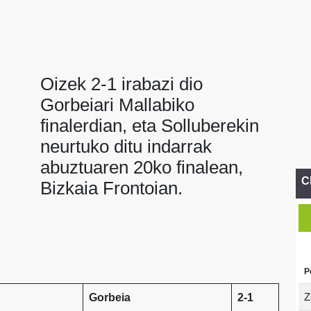
Oizek 2-1 irabazi dio
Gorbeiari Mallabiko
finalerdian, eta Solluberekin
neurtuko ditu indarrak
abuztuaren 20ko finalean,
C
Bizkaia Frontoian.
P
Z
Gorbeia
2-1