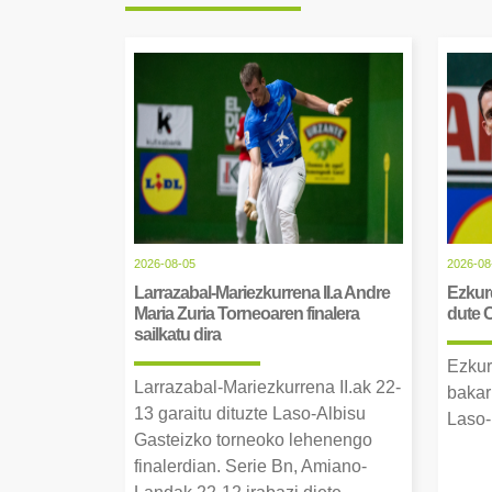
2026-08-05
2026-08
Larrazabal-Mariezkurrena II.a Andre
Ezkurd
Maria Zuria Torneoaren finalera
dute 
sailkatu dira
Ezkur
Larrazabal-Mariezkurrena II.ak 22-
bakar
13 garaitu dituzte Laso-Albisu
Laso-
Gasteizko torneoko lehenengo
finalerdian. Serie Bn, Amiano-