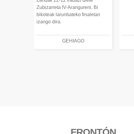
Landak 22-12 irabazi diete
Zubizarreta IV-Arangureni. Bi
bikoteak larunbateko finaletan
izango dira.
GEHIAGO
FRONTÓN