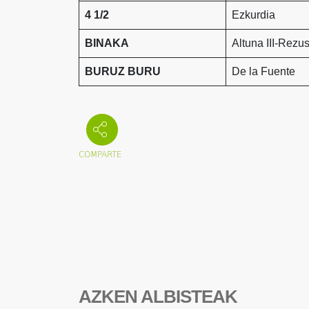
4 1/2
Ezkurdia
BINAKA
Altuna III-Rezus
BURUZ BURU
De la Fuente
AZKEN ALBISTEAK