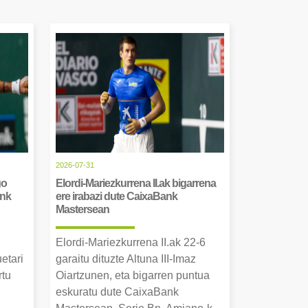
2026-07-31
go
Elordi-Mariezkurrena II.ak bigarrena
ank
ere irabazi dute CaixaBank
Mastersean
Elordi-Mariezkurrena II.ak 22-6
uetari
garaitu dituzte Altuna III-Imaz
rtu
Oiartzunen, eta bigarren puntua
.
eskuratu dute CaixaBank