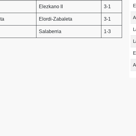
E
Elezkano II
3-1
A
ta
Elordi-Zabaleta
3-1
L
Salaberria
1-3
L
E
A