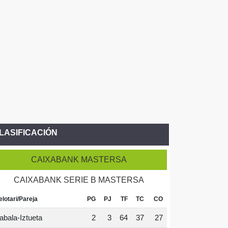
LASIFICACIÓN
CAIXABANK MASTERSA
CAIXABANK SERIE B MASTERSA
elotari/Pareja
PG
PJ
TF
TC
CO
abala-Iztueta
2
3
64
37
27