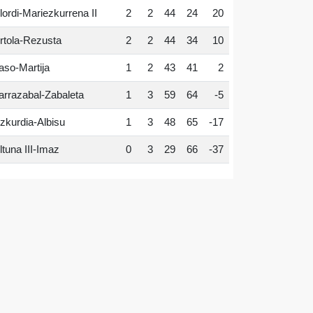
lordi-Mariezkurrena II
2
2
44
24
20
rtola-Rezusta
2
2
44
34
10
aso-Martija
1
2
43
41
2
arrazabal-Zabaleta
1
3
59
64
-5
zkurdia-Albisu
1
3
48
65
-17
ltuna III-Imaz
0
3
29
66
-37