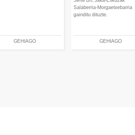
Serie Bn, Jaka-Eskuzak
Salaberria-Morgaetxebarria
gainditu dituzte.
GEHIAGO
GEHIAGO