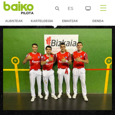
ES
ALBISTEAK
KARTELDEGIA
EMAITZAK
DENDA