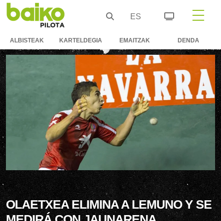
ES
ALBISTEAK
KARTELDEGIA
EMAITZAK
DENDA
OLAETXEA ELIMINA A LEMUNO Y SE
MEDIRÁ CON JAUNARENA