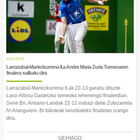
2026-08-05
Larrazabal-Mariezkurrena II.a Andre Maria Zuria Torneoaren
finalera sailkatu dira
Larrazabal-Mariezkurrena II.ak 22-13 garaitu dituzte
Laso-Albisu Gasteizko torneoko lehenengo finalerdian.
Serie Bn, Amiano-Landak 22-12 irabazi diete Zubizarreta
IV-Arangureni. Bi bikoteak larunbateko finaletan izango
dira.
GEHIAGO