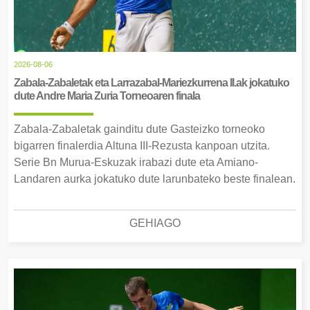
2026-08-06
Zabala-Zabaletak eta Larrazabal-Mariezkurrena II.ak jokatuko
dute Andre Maria Zuria Torneoaren finala
Zabala-Zabaletak gainditu dute Gasteizko torneoko
bigarren finalerdia Altuna III-Rezusta kanpoan utzita.
Serie Bn Murua-Eskuzak irabazi dute eta Amiano-
Landaren aurka jokatuko dute larunbateko beste finalean.
GEHIAGO