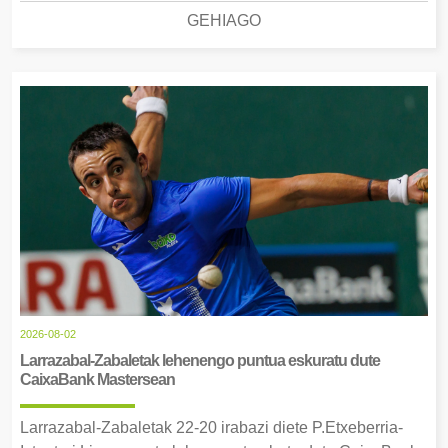
GEHIAGO
2026-08-02
Larrazabal-Zabaletak lehenengo puntua eskuratu dute
CaixaBank Mastersean
Larrazabal-Zabaletak 22-20 irabazi diete P.Etxeberria-