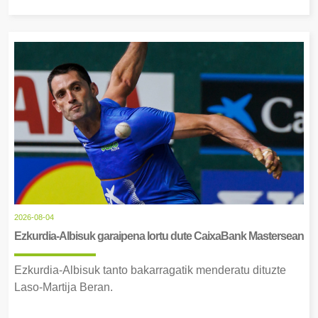
2026-08-04
Ezkurdia-Albisuk garaipena lortu dute CaixaBank Mastersean
Ezkurdia-Albisuk tanto bakarragatik menderatu dituzte
Laso-Martija Beran.