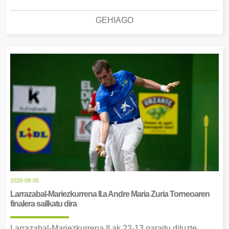
GEHIAGO
2026-08-05
Larrazabal-Mariezkurrena II.a Andre Maria Zuria Torneoaren
finalera sailkatu dira
Larrazabal-Mariezkurrena II.ak 22-13 garaitu dituzte