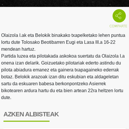
Olaizola I.ak eta Belokik binakako txapelketako lehen puntua
lortu dute Tolosako Beotibarren Eugi eta Lasa III.a 16-22
mendean hartuz.
Partida luzea eta pilotakada askokoa suertatu da Olaizola I.a
onena izan delarik. Goizuetako pilotariak ederto astindu du
pilota abiadura emanez eta gainera txapagaineko ederrak
botaz. Belokik arazoak izan ditu eskubian eta aldageletan
sartu da eskuaren babesa berkonpontzeko Asierrek
bikotearen ardura hartu du eta bien artean 22ra heltzen lortu
dute.
AZKEN ALBISTEAK