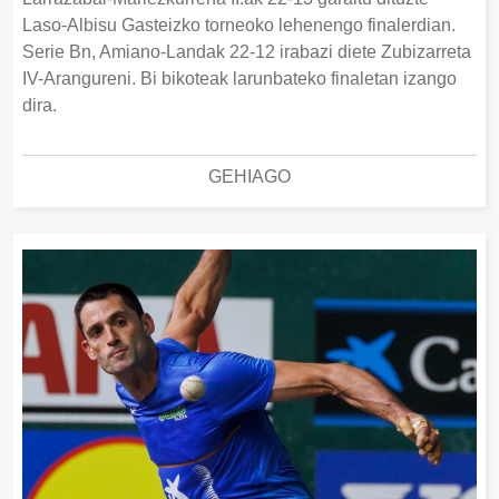
Laso-Albisu Gasteizko torneoko lehenengo finalerdian.
Serie Bn, Amiano-Landak 22-12 irabazi diete Zubizarreta
IV-Arangureni. Bi bikoteak larunbateko finaletan izango
dira.
GEHIAGO