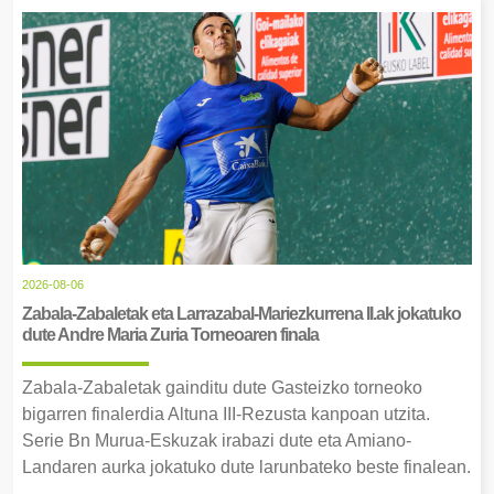
2026-08-06
Zabala-Zabaletak eta Larrazabal-Mariezkurrena II.ak jokatuko
dute Andre Maria Zuria Torneoaren finala
Zabala-Zabaletak gainditu dute Gasteizko torneoko
bigarren finalerdia Altuna III-Rezusta kanpoan utzita.
Serie Bn Murua-Eskuzak irabazi dute eta Amiano-
Landaren aurka jokatuko dute larunbateko beste finalean.