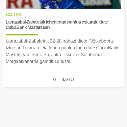
2026-08-02
Larrazabal-Zabaletak lehenengo puntua eskuratu dute
CaixaBank Mastersean
Larrazabal-Zabaletak 22-20 irabazi diete P.Etxeberria-
Iztuetari Lizarran, eta lehen puntua lortu dute CaixaBank
Mastersean. Serie Bn, Jaka-Eskuzak Salaberria-
Morgaetxebarria gainditu dituzte.
GEHIAGO