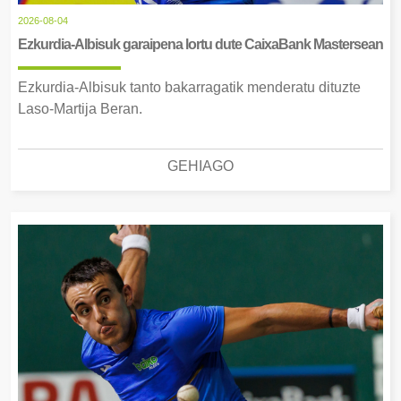
2026-08-04
Ezkurdia-Albisuk garaipena lortu dute CaixaBank Mastersean
Ezkurdia-Albisuk tanto bakarragatik menderatu dituzte
Laso-Martija Beran.
GEHIAGO