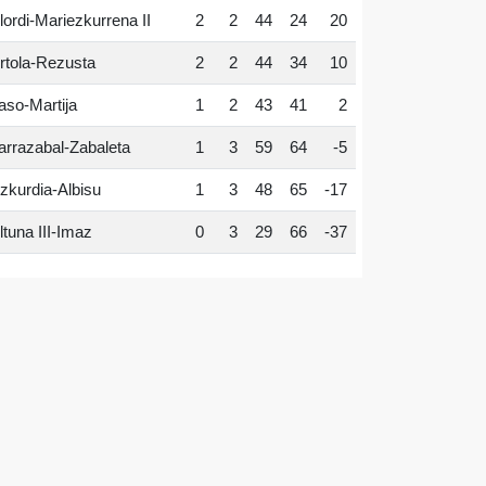
lordi-Mariezkurrena II
2
2
44
24
20
rtola-Rezusta
2
2
44
34
10
aso-Martija
1
2
43
41
2
arrazabal-Zabaleta
1
3
59
64
-5
zkurdia-Albisu
1
3
48
65
-17
ltuna III-Imaz
0
3
29
66
-37