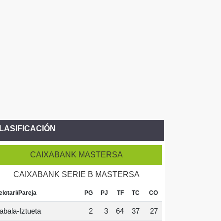
LASIFICACIÓN
CAIXABANK MASTERSA
CAIXABANK SERIE B MASTERSA
elotari/Pareja
PG
PJ
TF
TC
CO
abala-Iztueta
2
3
64
37
27