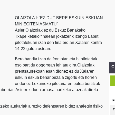
OLAIZOLA I: “EZ DUT BERE ESKUIN ESKUAN
MIN EGITEN ASMATU”
Asier Olaizolak ez du Eskuz Banakako
Txapelketako finalean jokatzerik izango Labrit
pilotalekuan izan den finalerdian Xalaren kontra
14-22 galdu ostean.
Bero handia izan da frontoian eta bi pilotariak
oso partidu gogorrean lehiatu dira.Olaizolak
C
prentsaurrekoan esan dionez ez du Xalaren
eskuin eskua behar bezala zigortu eta horren
ondorioz Lekuineko pilotariaren bolea bortitzak
daberrian Asierrek duen arnasa hartzeko arazoak direla
P
tzeko aurkariak airezko defentsaren bidez ahalegin fisiko
Z