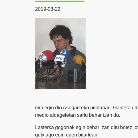
2019-03-22
min egin dio Asegarceko pilotariari. Gainera u
medio aldageletan sartu behar izan du.
Lasterka gogorrak egin behar izan ditu botez jo
gutxiago egin duen bitartean.