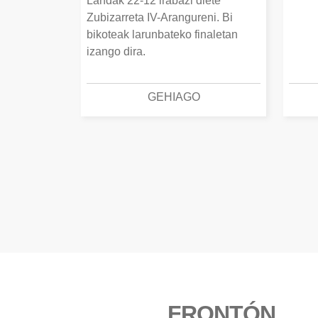
Landak 22-12 irabazi diete
Zubizarreta IV-Arangureni. Bi
bikoteak larunbateko finaletan
izango dira.
GEHIAGO
FRONTÓN