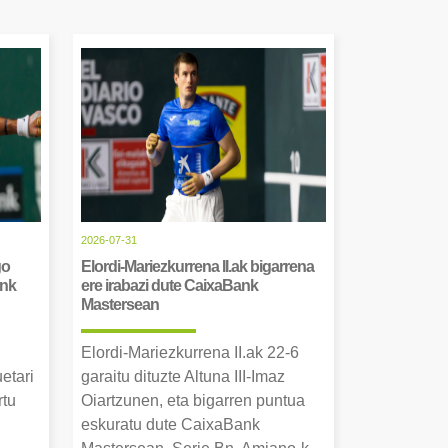
2026-07-31
go
Elordi-Mariezkurrena II.ak bigarrena
ank
ere irabazi dute CaixaBank
Mastersean
Elordi-Mariezkurrena II.ak 22-6
uetari
garaitu dituzte Altuna III-Imaz
rtu
Oiartzunen, eta bigarren puntua
.
eskuratu dute CaixaBank