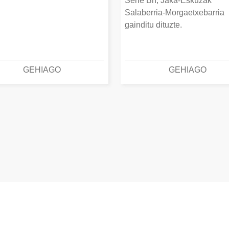
Serie Bn, Jaka-Eskuzak
Salaberria-Morgaetxebarria
gainditu dituzte.
GEHIAGO
GEHIAGO