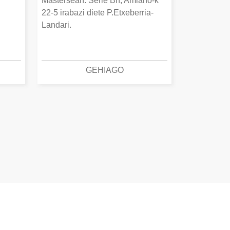
Mastersean. Serie Bn, Amiano-k
22-5 irabazi diete P.Etxeberria-
Landari.
GEHIAGO