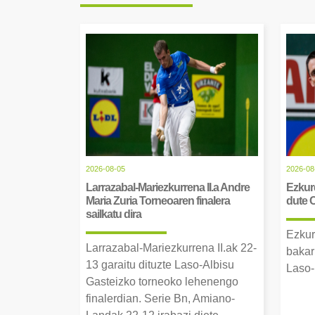
2026-08-05
2026-08
Larrazabal-Mariezkurrena II.a Andre
Ezkurd
Maria Zuria Torneoaren finalera
dute 
sailkatu dira
Ezkur
Larrazabal-Mariezkurrena II.ak 22-
bakar
13 garaitu dituzte Laso-Albisu
Laso-
Gasteizko torneoko lehenengo
finalerdian. Serie Bn, Amiano-