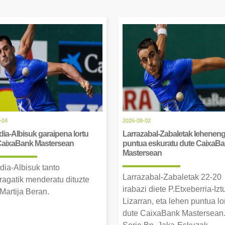
-04
2026-08-02
ia-Albisuk garaipena lortu
Larrazabal-Zabaletak lehenen
CaixaBank Mastersean
puntua eskuratu dute CaixaB
Mastersean
dia-Albisuk tanto
Larrazabal-Zabaletak 22-20
ragatik menderatu dituzte
irabazi diete P.Etxeberria-Izt
Martija Beran.
Lizarran, eta lehen puntua lo
dute CaixaBank Mastersean