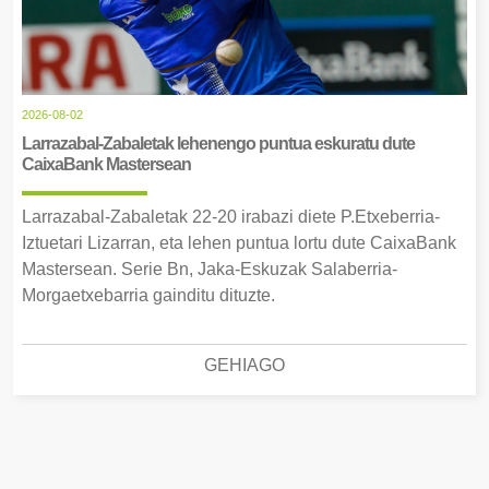
2026-08-02
Larrazabal-Zabaletak lehenengo puntua eskuratu dute
CaixaBank Mastersean
Larrazabal-Zabaletak 22-20 irabazi diete P.Etxeberria-
Iztuetari Lizarran, eta lehen puntua lortu dute CaixaBank
Mastersean. Serie Bn, Jaka-Eskuzak Salaberria-
Morgaetxebarria gainditu dituzte.
GEHIAGO