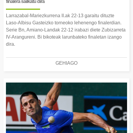
finalera sailkatu dira
Larrazabal-Mariezkurrena II.ak 22-13 garaitu dituzte
Laso-Albisu Gasteizko torneoko lehenengo finalerdian.
Serie Bn, Amiano-Landak 22-12 irabazi diete Zubizarreta
IV-Arangureni. Bi bikoteak larunbateko finaletan izango
dira.
GEHIAGO