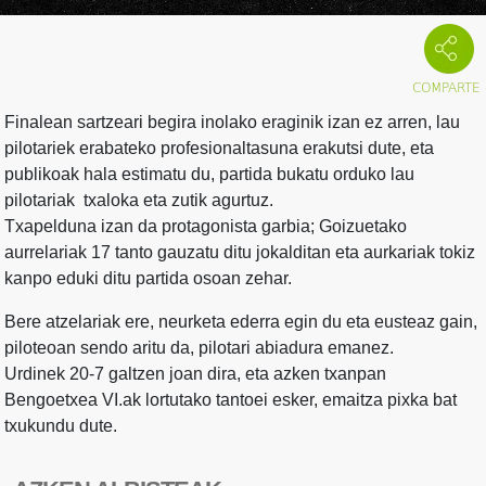
Finalean sartzeari begira inolako eraginik izan ez arren, lau
pilotariek erabateko profesionaltasuna erakutsi dute, eta
publikoak hala estimatu du, partida bukatu orduko lau
pilotariak txaloka eta zutik agurtuz.
Txapelduna izan da protagonista garbia; Goizuetako
aurrelariak 17 tanto gauzatu ditu jokalditan eta aurkariak tokiz
kanpo eduki ditu partida osoan zehar.
Bere atzelariak ere, neurketa ederra egin du eta eusteaz gain,
piloteoan sendo aritu da, pilotari abiadura emanez.
Urdinek 20-7 galtzen joan dira, eta azken txanpan
Bengoetxea VI.ak lortutako tantoei esker, emaitza pixka bat
txukundu dute.