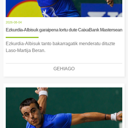
2026-08-04
Ezkurdia-Albisuk garaipena lortu dute CaixaBank Mastersean
Ezkurdia-Albisuk tanto bakarragatik menderatu dituzte
Laso-Martija Beran.
GEHIAGO