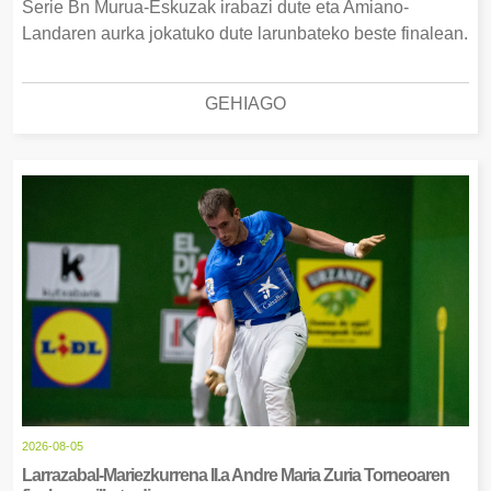
Serie Bn Murua-Eskuzak irabazi dute eta Amiano-
Landaren aurka jokatuko dute larunbateko beste finalean.
GEHIAGO
2026-08-05
Larrazabal-Mariezkurrena II.a Andre Maria Zuria Torneoaren