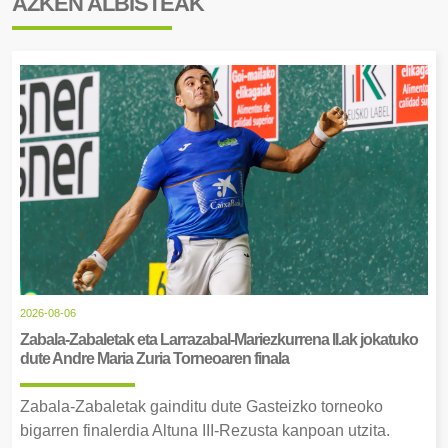
AZKEN ALBISTEAK
2026-08-06
Zabala-Zabaletak eta Larrazabal-Mariezkurrena II.ak jokatuko
dute Andre Maria Zuria Torneoaren finala
Zabala-Zabaletak gainditu dute Gasteizko torneoko
bigarren finalerdia Altuna III-Rezusta kanpoan utzita.