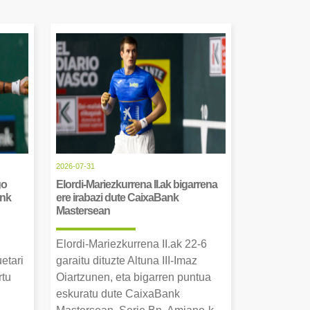
2026-07-31
go
Elordi-Mariezkurrena II.ak bigarrena
ank
ere irabazi dute CaixaBank
Mastersean
Elordi-Mariezkurrena II.ak 22-6
uetari
garaitu dituzte Altuna III-Imaz
rtu
Oiartzunen, eta bigarren puntua
.
eskuratu dute CaixaBank