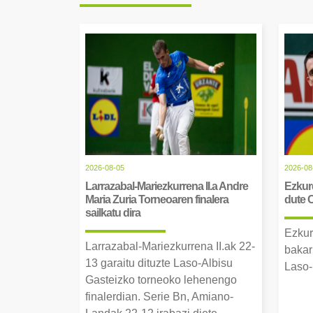
2026-08-05
2026-08
Larrazabal-Mariezkurrena II.a Andre
Ezkurd
Maria Zuria Torneoaren finalera
dute 
sailkatu dira
Ezkur
Larrazabal-Mariezkurrena II.ak 22-
bakar
13 garaitu dituzte Laso-Albisu
Laso-
Gasteizko torneoko lehenengo
finalerdian. Serie Bn, Amiano-