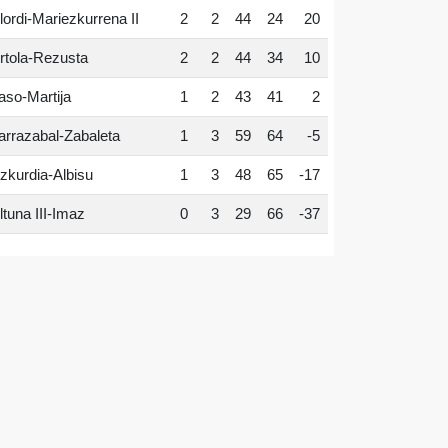
lordi-Mariezkurrena II
2
2
44
24
20
rtola-Rezusta
2
2
44
34
10
aso-Martija
1
2
43
41
2
arrazabal-Zabaleta
1
3
59
64
-5
zkurdia-Albisu
1
3
48
65
-17
ltuna III-Imaz
0
3
29
66
-37