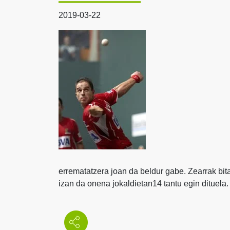
2019-03-22
errematatzera joan da beldur gabe. Zearrak bitar
izan da onena jokaldietan14 tantu egin dituela.