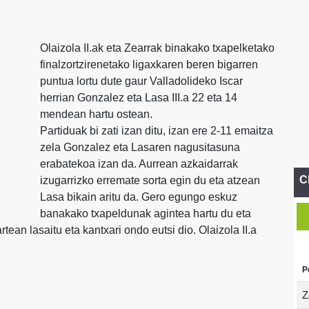
Olaizola II.ak eta Zearrak binakako txapelketako
finalzortzirenetako ligaxkaren beren bigarren
puntua lortu dute gaur Valladolideko Iscar
herrian Gonzalez eta Lasa III.a 22 eta 14
mendean hartu ostean.
Partiduak bi zati izan ditu, izan ere 2-11 emaitza
zela Gonzalez eta Lasaren nagusitasuna
erabatekoa izan da. Aurrean azkaidarrak
C
izugarrizko erremate sorta egin du eta atzean
Lasa bikain aritu da. Gero egungo eskuz
banakako txapeldunak agintea hartu du eta
tean lasaitu eta kantxari ondo eutsi dio. Olaizola II.a
P
Z