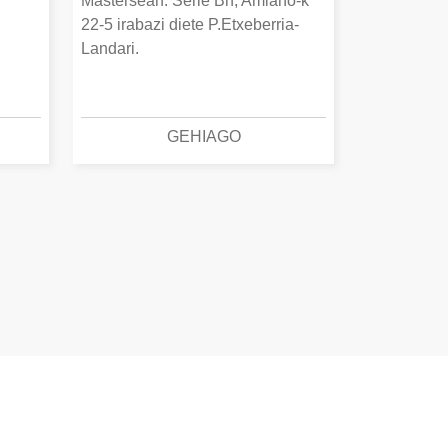
Mastersean. Serie Bn, Amiano-k
22-5 irabazi diete P.Etxeberria-
Landari.
GEHIAGO