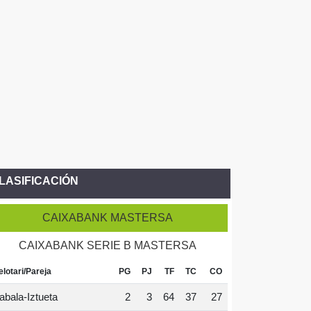
LASIFICACIÓN
CAIXABANK MASTERSA
CAIXABANK SERIE B MASTERSA
elotari/Pareja
PG
PJ
TF
TC
CO
abala-Iztueta
2
3
64
37
27