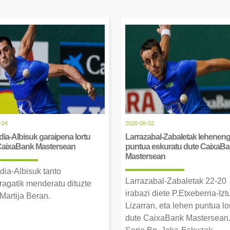
-04
2026-08-02
ia-Albisuk garaipena lortu
Larrazabal-Zabaletak lehenen
CaixaBank Mastersean
puntua eskuratu dute CaixaB
Mastersean
dia-Albisuk tanto
Larrazabal-Zabaletak 22-20
ragatik menderatu dituzte
irabazi diete P.Etxeberria-Izt
Martija Beran.
Lizarran, eta lehen puntua lo
dute CaixaBank Mastersean