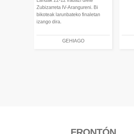
Landak 22-12 irabazi diete
Zubizarreta IV-Arangureni. Bi
bikoteak larunbateko finaletan
izango dira.
GEHIAGO
FRONTÓN