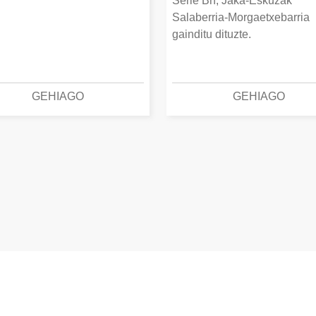
Serie Bn, Jaka-Eskuzak
Salaberria-Morgaetxebarria
gainditu dituzte.
GEHIAGO
GEHIAGO