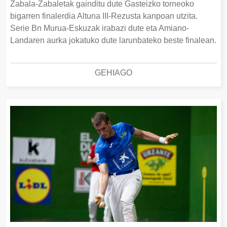
Zabala-Zabaletak gainditu dute Gasteizko torneoko
bigarren finalerdia Altuna III-Rezusta kanpoan utzita.
Serie Bn Murua-Eskuzak irabazi dute eta Amiano-
Landaren aurka jokatuko dute larunbateko beste finalean.
GEHIAGO