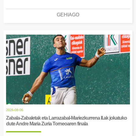
GEHIAGO
2026-08-06
Zabala-Zabaletak eta Larrazabal-Mariezkurrena II.ak jokatuko
dute Andre Maria Zuria Torneoaren finala