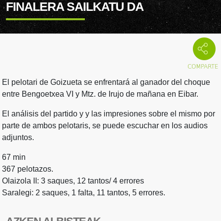
FINALERA SAILKATU DA
El pelotari de Goizueta se enfrentará al ganador del choque
entre Bengoetxea VI y Mtz. de Irujo de mañana en Eibar.
El análisis del partido y y las impresiones sobre el mismo por
parte de ambos pelotaris, se puede escuchar en los audios
adjuntos.
67 min
367 pelotazos.
Olaizola II: 3 saques, 12 tantos/ 4 errores
Saralegi: 2 saques, 1 falta, 11 tantos, 5 errores.