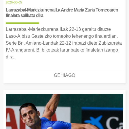
2026-08-05
Larrazabal-Mariezkurrena II.a Andre Maria Zuria Torneoaren
finalera sailkatu dira
Larrazabal-Mariezkurrena II.ak 22-13 garaitu dituzte
Laso-Albisu Gasteizko torneoko lehenengo finalerdian.
Serie Bn, Amiano-Landak 22-12 irabazi diete Zubizarreta
IV-Arangureni. Bi bikoteak larunbateko finaletan izango
dira.
GEHIAGO