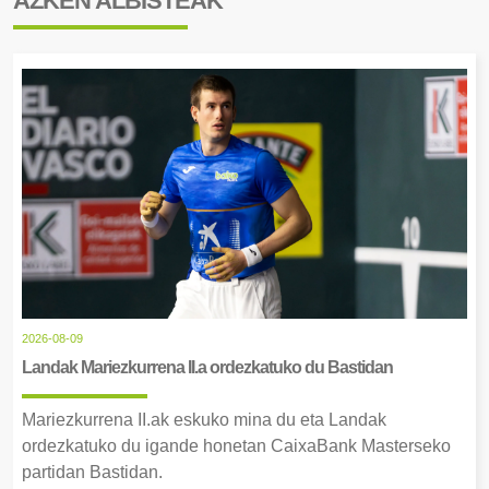
AZKEN ALBISTEAK
2026-08-09
Landak Mariezkurrena II.a ordezkatuko du Bastidan
Mariezkurrena II.ak eskuko mina du eta Landak
ordezkatuko du igande honetan CaixaBank Masterseko
partidan Bastidan.