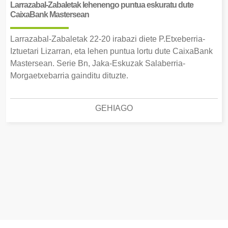
Larrazabal-Zabaletak lehenengo puntua eskuratu dute
CaixaBank Mastersean
Larrazabal-Zabaletak 22-20 irabazi diete P.Etxeberria-
Iztuetari Lizarran, eta lehen puntua lortu dute CaixaBank
Mastersean. Serie Bn, Jaka-Eskuzak Salaberria-
Morgaetxebarria gainditu dituzte.
GEHIAGO