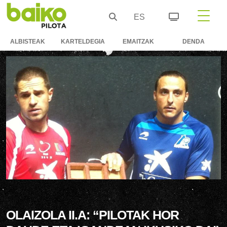
ES
ALBISTEAK
KARTELDEGIA
EMAITZAK
DENDA
OLAIZOLA II.A: “PILOTAK HOR