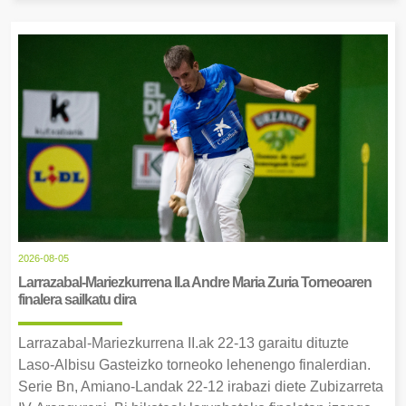
2026-08-05
Larrazabal-Mariezkurrena II.a Andre Maria Zuria Torneoaren
finalera sailkatu dira
Larrazabal-Mariezkurrena II.ak 22-13 garaitu dituzte
Laso-Albisu Gasteizko torneoko lehenengo finalerdian.
Serie Bn, Amiano-Landak 22-12 irabazi diete Zubizarreta