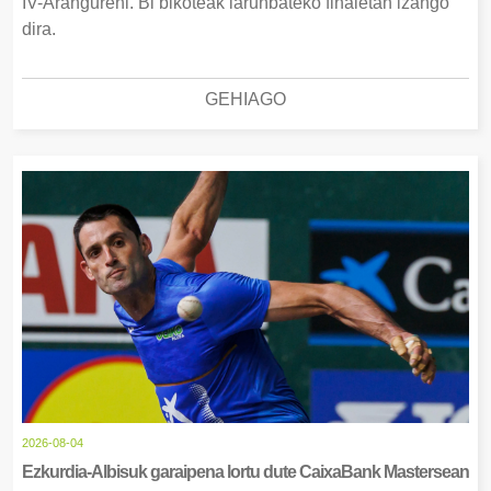
IV-Arangureni. Bi bikoteak larunbateko finaletan izango
dira.
GEHIAGO
2026-08-04
Ezkurdia-Albisuk garaipena lortu dute CaixaBank Mastersean