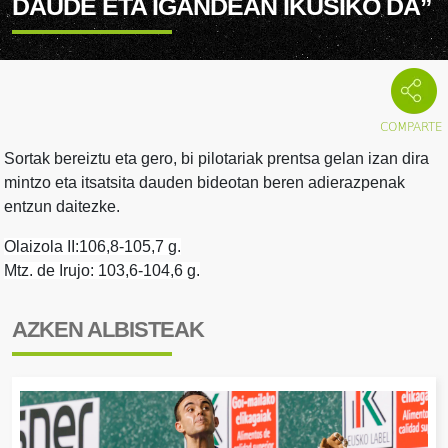
DAUDE ETA IGANDEAN IKUSIKO DA”
Sortak bereiztu eta gero, bi pilotariak prentsa gelan izan dira
mintzo eta itsatsita dauden bideotan beren adierazpenak
entzun daitezke.
Olaizola II:106,8-105,7 g.
Mtz. de Irujo: 103,6-104,6 g.
AZKEN ALBISTEAK