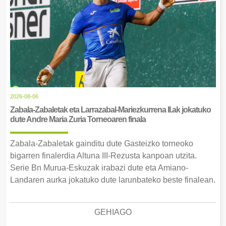
2026-08-06
Zabala-Zabaletak eta Larrazabal-Mariezkurrena II.ak jokatuko
dute Andre Maria Zuria Torneoaren finala
Zabala-Zabaletak gainditu dute Gasteizko torneoko
bigarren finalerdia Altuna III-Rezusta kanpoan utzita.
Serie Bn Murua-Eskuzak irabazi dute eta Amiano-
Landaren aurka jokatuko dute larunbateko beste finalean.
GEHIAGO