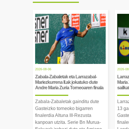
2026-08-06
2026-08
Zabala-Zabaletak eta Larrazabal-
Larraz
Mariezkurrena II.ak jokatuko dute
Maria 
Andre Maria Zuria Torneoaren finala
sailka
Zabala-Zabaletak gainditu dute
Larra
Gasteizko torneoko bigarren
13 ga
finalerdia Altuna III-Rezusta
Gaste
kanpoan utzita. Serie Bn Murua-
final