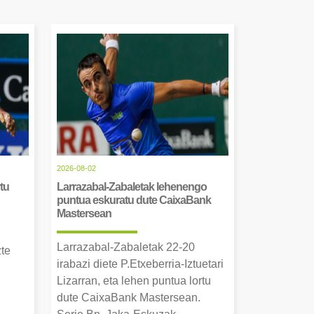
2026-08-02
tu
Larrazabal-Zabaletak lehenengo
puntua eskuratu dute CaixaBank
Mastersean
Larrazabal-Zabaletak 22-20
zte
irabazi diete P.Etxeberria-Iztuetari
Lizarran, eta lehen puntua lortu
dute CaixaBank Mastersean.