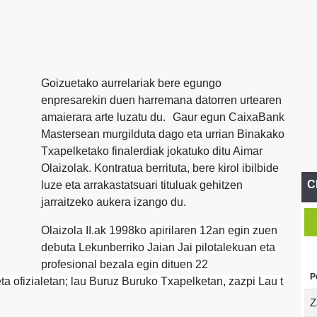
Goizuetako aurrelariak bere egungo
enpresarekin duen harremana datorren urtearen
amaierara arte luzatu du. Gaur egun CaixaBank
Mastersean murgilduta dago eta urrian Binakako
Txapelketako finalerdiak jokatuko ditu Aimar
Olaizolak. Kontratua berrituta, bere kirol ibilbide
C
luze eta arrakastatsuari tituluak gehitzen
jarraitzeko aukera izango du.
O
laizola II.ak 1998ko apirilaren 12an egin zuen
debuta Lekunberriko Jaian Jai pilotalekuan eta
profesional bezala egin dituen 22
P
eta ofizialetan; lau Buruz Buruko Txapelketan, zazpi Lau t
Z