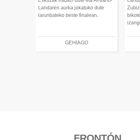
Eskuzak irabazi dute eta Amiano-
Landa
Landaren aurka jokatuko dute
Zubiz
larunbateko beste finalean.
bikot
izang
GEHIAGO
FRONTÓN