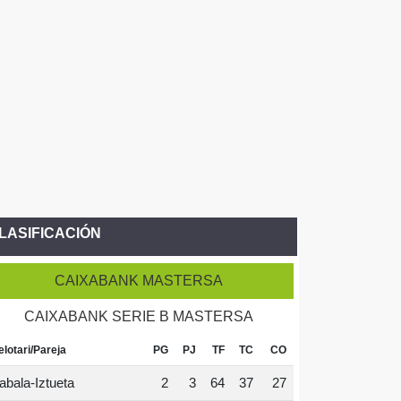
LASIFICACIÓN
CAIXABANK MASTERSA
CAIXABANK SERIE B MASTERSA
elotari/Pareja
PG
PJ
TF
TC
CO
abala-Iztueta
2
3
64
37
27