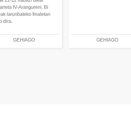
k 22-12 irabazi diete
arreta IV-Arangureni. Bi
eak larunbateko finaletan
o dira.
GEHIAGO
GEHIAGO