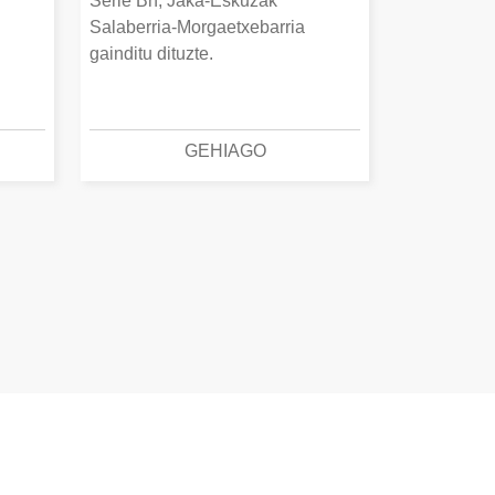
Serie Bn, Jaka-Eskuzak
Salaberria-Morgaetxebarria
gainditu dituzte.
GEHIAGO