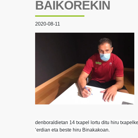
BAIKOREKIN
2020-08-11
denboraldietan 14 txapel lortu ditu hiru txapelk
‘erdian eta beste hiru Binakakoan.