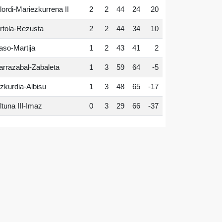
lordi-Mariezkurrena II
2
2
44
24
20
rtola-Rezusta
2
2
44
34
10
aso-Martija
1
2
43
41
2
arrazabal-Zabaleta
1
3
59
64
-5
zkurdia-Albisu
1
3
48
65
-17
ltuna III-Imaz
0
3
29
66
-37