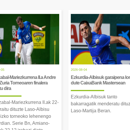
-05
2026-08-04
abal-Mariezkurrena II.a Andre
Ezkurdia-Albisuk garaipena lor
Zuria Torneoaren finalera
dute CaixaBank Mastersean
tu dira
Ezkurdia-Albisuk tanto
zabal-Mariezkurrena II.ak 22-
bakarragatik menderatu ditu
raitu dituzte Laso-Albisu
Laso-Martija Beran.
izko torneoko lehenengo
erdian. Serie Bn, Amiano-