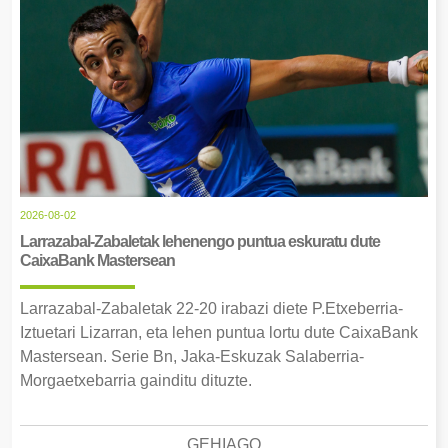
2026-08-02
Larrazabal-Zabaletak lehenengo puntua eskuratu dute
CaixaBank Mastersean
Larrazabal-Zabaletak 22-20 irabazi diete P.Etxeberria-
Iztuetari Lizarran, eta lehen puntua lortu dute CaixaBank
Mastersean. Serie Bn, Jaka-Eskuzak Salaberria-
Morgaetxebarria gainditu dituzte.
GEHIAGO