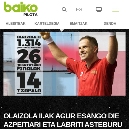
ES
ALBISTEAK
KARTELDEGIA
EMAITZAK
DENDA
OLAIZOLA II.AK AGUR ESANGO DIE
AZPEITIARI ETA LABRITI ASTEBURU