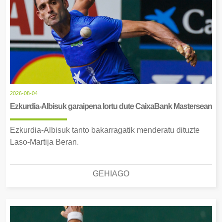
2026-08-04
Ezkurdia-Albisuk garaipena lortu dute CaixaBank Mastersean
Ezkurdia-Albisuk tanto bakarragatik menderatu dituzte
Laso-Martija Beran.
GEHIAGO