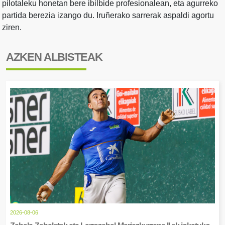
pilotaleku honetan bere ibilbide profesionalean, eta agurreko
partida berezia izango du. Iruñerako sarrerak aspaldi agortu
ziren.
AZKEN ALBISTEAK
2026-08-06