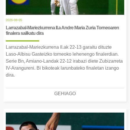
2026-08-05
Larrazabal-Mariezkurrena II.a Andre Maria Zuria Torneoaren
finalera sailkatu dira
Larrazabal-Mariezkurrena II.ak 22-13 garaitu dituzte
Laso-Albisu Gasteizko torneoko lehenengo finalerdian.
Serie Bn, Amiano-Landak 22-12 irabazi diete Zubizarreta
IV-Arangureni. Bi bikoteak larunbateko finaletan izango
dira.
GEHIAGO