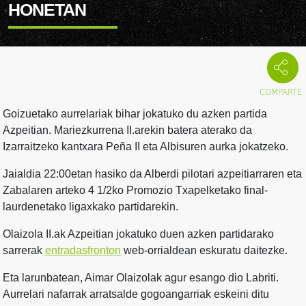
HONETAN
Goizuetako aurrelariak bihar jokatuko du azken partida
Azpeitian. Mariezkurrena II.arekin batera aterako da
Izarraitzeko kantxara Peña II eta Albisuren aurka jokatzeko.
Jaialdia 22:00etan hasiko da Alberdi pilotari azpeitiarraren eta
Zabalaren arteko 4 1/2ko Promozio Txapelketako final-
laurdenetako ligaxkako partidarekin.
Olaizola II.ak Azpeitian jokatuko duen azken partidarako
sarrerak
entradasfronton
web-orrialdean eskuratu daitezke.
Eta larunbatean, Aimar Olaizolak agur esango dio Labriti.
Aurrelari nafarrak arratsalde gogoangarriak eskeini ditu