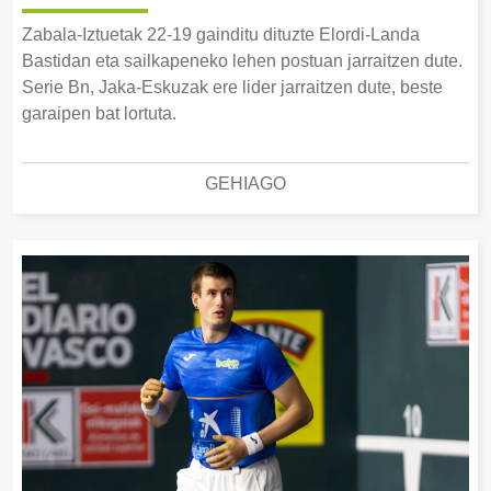
Zabala-Iztuetak 22-19 gainditu dituzte Elordi-Landa
Bastidan eta sailkapeneko lehen postuan jarraitzen dute.
Serie Bn, Jaka-Eskuzak ere lider jarraitzen dute, beste
garaipen bat lortuta.
GEHIAGO