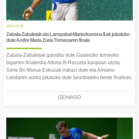
2026-08-06
Zabala-Zabaletak eta Larrazabal-Mariezkurrena II.ak jokatuko
dute Andre Maria Zuria Torneoaren finala
Zabala-Zabaletak gainditu dute Gasteizko torneoko
bigarren finalerdia Altuna III-Rezusta kanpoan utzita.
Serie Bn Murua-Eskuzak irabazi dute eta Amiano-
Landaren aurka jokatuko dute larunbateko beste finalean.
GEHIAGO