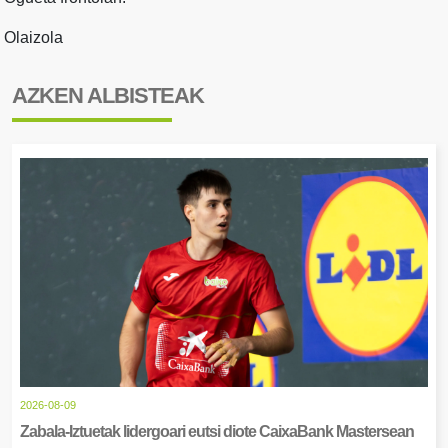
Olaizola
AZKEN ALBISTEAK
2026-08-09
Zabala-Iztuetak lidergoari eutsi diote CaixaBank Mastersean