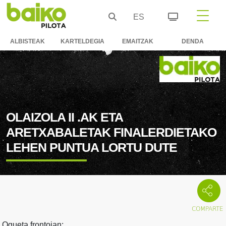
ES
ALBISTEAK
KARTELDEGIA
EMAITZAK
DENDA
OLAIZOLA II .AK ETA
ARETXABALETAK FINALERDIETAKO
LEHEN PUNTUA LORTU DUTE
Ogueta frontoian: