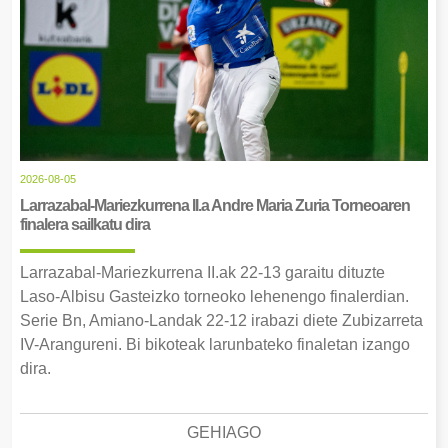
2026-08-05
Larrazabal-Mariezkurrena II.a Andre Maria Zuria Torneoaren
finalera sailkatu dira
Larrazabal-Mariezkurrena II.ak 22-13 garaitu dituzte
Laso-Albisu Gasteizko torneoko lehenengo finalerdian.
Serie Bn, Amiano-Landak 22-12 irabazi diete Zubizarreta
IV-Arangureni. Bi bikoteak larunbateko finaletan izango
dira.
GEHIAGO