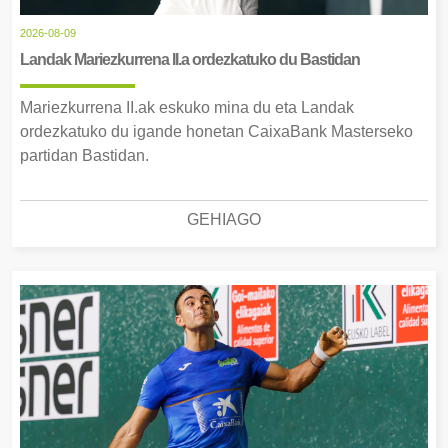
2026-08-09
Landak Mariezkurrena II.a ordezkatuko du Bastidan
Mariezkurrena II.ak eskuko mina du eta Landak
ordezkatuko du igande honetan CaixaBank Masterseko
partidan Bastidan.
GEHIAGO