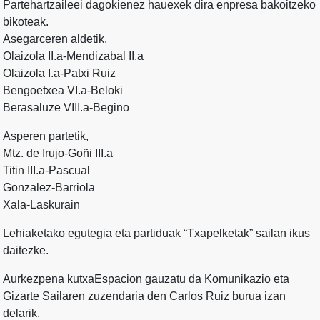
Partehartzaileei dagokienez hauexek dira enpresa bakoitzeko
bikoteak.
Asegarceren aldetik,
Olaizola II.a-Mendizabal II.a
Olaizola I.a-Patxi Ruiz
Bengoetxea VI.a-Beloki
Berasaluze VIII.a-Begino
Asperen partetik,
Mtz. de Irujo-Goñi III.a
Titin III.a-Pascual
Gonzalez-Barriola
Xala-Laskurain
Lehiaketako egutegia eta partiduak “Txapelketak” sailan ikus
daitezke.
Aurkezpena kutxaEspacion gauzatu da Komunikazio eta
Gizarte Sailaren zuzendaria den Carlos Ruiz burua izan
delarik.