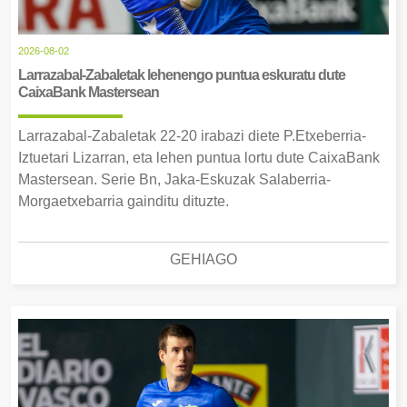
2026-08-02
Larrazabal-Zabaletak lehenengo puntua eskuratu dute
CaixaBank Mastersean
Larrazabal-Zabaletak 22-20 irabazi diete P.Etxeberria-
Iztuetari Lizarran, eta lehen puntua lortu dute CaixaBank
Mastersean. Serie Bn, Jaka-Eskuzak Salaberria-
Morgaetxebarria gainditu dituzte.
GEHIAGO