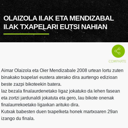
OLAIZOLA II.AK ETA MENDIZABAL
II.AK TXAPELARI EUTSI NAHIAN
Aimar Olaizola eta Oier Mendizabale 2008 urtean lortu zuten
binakako txapelari eustera aterako dira aurtengo edizioan
beste zazpi bikoteekin batera.
Iaz bezala finalaurdenetako ligaz jokatuko da lehen fasean
eta zortzi jardunaldi jokatuta eta gero, lau bikote onenak
finalaurrekoetako ligaxkan arituko dira.
Kutxak babesten duen txapelketa honek martxoaren 29an
izango du finala.