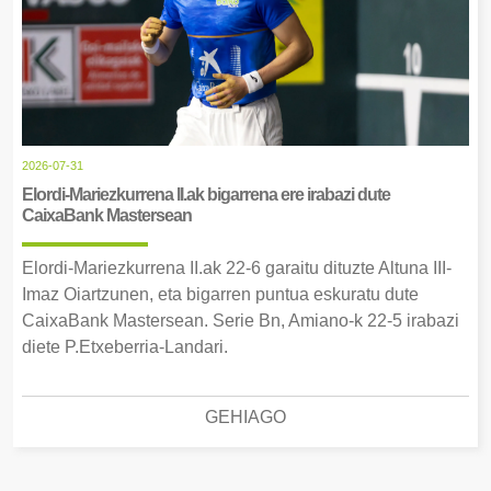
2026-07-31
Elordi-Mariezkurrena II.ak bigarrena ere irabazi dute
CaixaBank Mastersean
Elordi-Mariezkurrena II.ak 22-6 garaitu dituzte Altuna III-
Imaz Oiartzunen, eta bigarren puntua eskuratu dute
CaixaBank Mastersean. Serie Bn, Amiano-k 22-5 irabazi
diete P.Etxeberria-Landari.
GEHIAGO