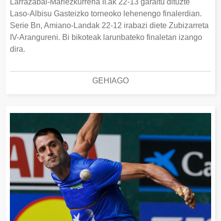
Larrazabal-Mariezkurrena II.ak 22-13 garaitu dituzte
Laso-Albisu Gasteizko torneoko lehenengo finalerdian.
Serie Bn, Amiano-Landak 22-12 irabazi diete Zubizarreta
IV-Arangureni. Bi bikoteak larunbateko finaletan izango
dira.
GEHIAGO