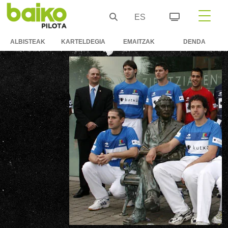
ES
ALBISTEAK
KARTELDEGIA
EMAITZAK
DENDA