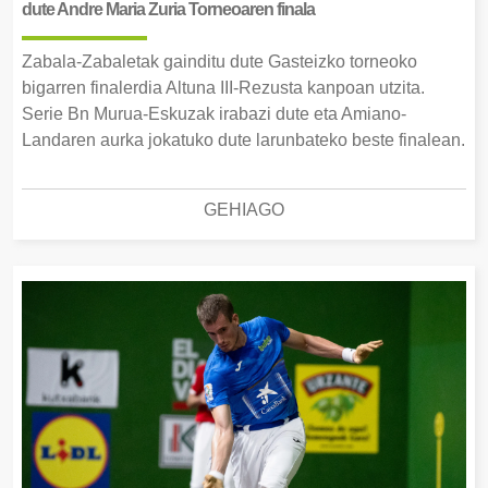
dute Andre Maria Zuria Torneoaren finala
Zabala-Zabaletak gainditu dute Gasteizko torneoko
bigarren finalerdia Altuna III-Rezusta kanpoan utzita.
Serie Bn Murua-Eskuzak irabazi dute eta Amiano-
Landaren aurka jokatuko dute larunbateko beste finalean.
GEHIAGO