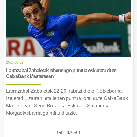
2026-08-02
Larrazabal-Zabaletak lehenengo puntua eskuratu dute
CaixaBank Mastersean
Larrazabal-Zabaletak 22-20 irabazi diete P.Etxeberria-
Iztuetari Lizarran, eta lehen puntua lortu dute CaixaBank
Mastersean. Serie Bn, Jaka-Eskuzak Salaberria-
Morgaetxebarria gainditu dituzte.
GEHIAGO