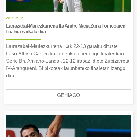
2026-08-05
Larrazabal-Mariezkurrena II.a Andre Maria Zuria Torneoaren
finalera sailkatu dira
Larrazabal-Mariezkurrena II.ak 22-13 garaitu dituzte
Laso-Albisu Gasteizko torneoko lehenengo finalerdian.
Serie Bn, Amiano-Landak 22-12 irabazi diete Zubizarreta
IV-Arangureni. Bi bikoteak larunbateko finaletan izango
dira.
GEHIAGO