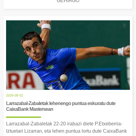
GEHIAGO
2026-08-02
Larrazabal-Zabaletak lehenengo puntua eskuratu dute
CaixaBank Mastersean
Larrazabal-Zabaletak 22-20 irabazi diete P.Etxeberria-
Iztuetari Lizarran, eta lehen puntua lortu dute CaixaBank