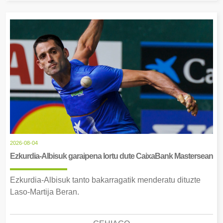
2026-08-04
Ezkurdia-Albisuk garaipena lortu dute CaixaBank Mastersean
Ezkurdia-Albisuk tanto bakarragatik menderatu dituzte
Laso-Martija Beran.