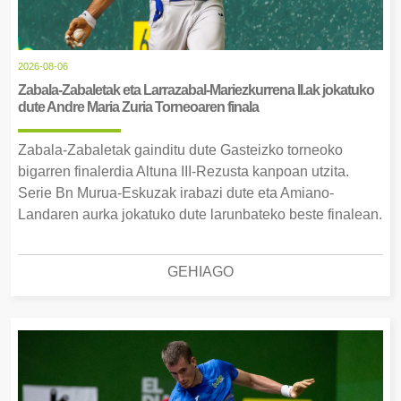
2026-08-06
Zabala-Zabaletak eta Larrazabal-Mariezkurrena II.ak jokatuko
dute Andre Maria Zuria Torneoaren finala
Zabala-Zabaletak gainditu dute Gasteizko torneoko
bigarren finalerdia Altuna III-Rezusta kanpoan utzita.
Serie Bn Murua-Eskuzak irabazi dute eta Amiano-
Landaren aurka jokatuko dute larunbateko beste finalean.
GEHIAGO