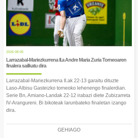
2026-08-05
Larrazabal-Mariezkurrena II.a Andre Maria Zuria Torneoaren
finalera sailkatu dira
Larrazabal-Mariezkurrena II.ak 22-13 garaitu dituzte
Laso-Albisu Gasteizko torneoko lehenengo finalerdian.
Serie Bn, Amiano-Landak 22-12 irabazi diete Zubizarreta
IV-Arangureni. Bi bikoteak larunbateko finaletan izango
dira.
GEHIAGO