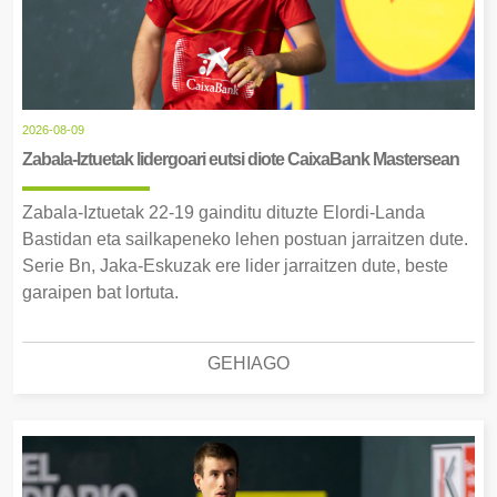
2026-08-09
Zabala-Iztuetak lidergoari eutsi diote CaixaBank Mastersean
Zabala-Iztuetak 22-19 gainditu dituzte Elordi-Landa
Bastidan eta sailkapeneko lehen postuan jarraitzen dute.
Serie Bn, Jaka-Eskuzak ere lider jarraitzen dute, beste
garaipen bat lortuta.
GEHIAGO