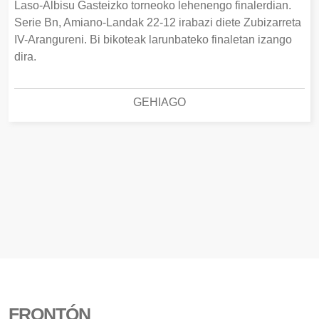
Laso-Albisu Gasteizko torneoko lehenengo finalerdian.
Serie Bn, Amiano-Landak 22-12 irabazi diete Zubizarreta
IV-Arangureni. Bi bikoteak larunbateko finaletan izango
dira.
GEHIAGO
FRONTÓN