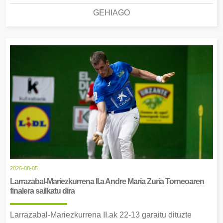
GEHIAGO
2026-08-05
Larrazabal-Mariezkurrena II.a Andre Maria Zuria Torneoaren
finalera sailkatu dira
Larrazabal-Mariezkurrena II.ak 22-13 garaitu dituzte