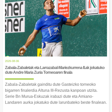
2026-08-06
Zabala-Zabaletak eta Larrazabal-Mariezkurrena II.ak jokatuko
dute Andre Maria Zuria Torneoaren finala
Zabala-Zabaletak gainditu dute Gasteizko torneoko
bigarren finalerdia Altuna III-Rezusta kanpoan utzita.
Serie Bn Murua-Eskuzak irabazi dute eta Amiano-
Landaren aurka jokatuko dute larunbateko beste finalean.