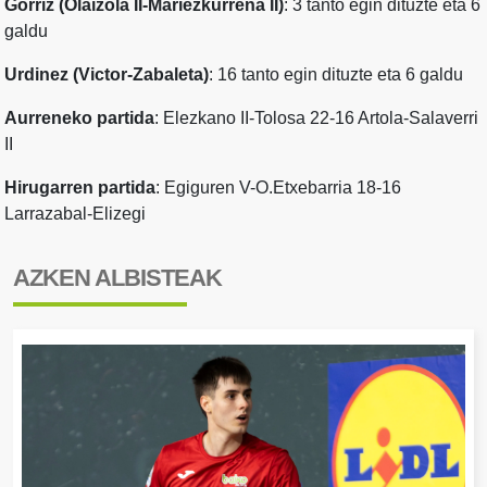
Gorriz (Olaizola II-Mariezkurrena II)
: 3 tanto egin dituzte eta 6
galdu
Urdinez (Victor-Zabaleta)
: 16 tanto egin dituzte eta 6 galdu
Aurreneko partida
: Elezkano II-Tolosa 22-16 Artola-Salaverri
II
Hirugarren partida
: Egiguren V-O.Etxebarria 18-16
Larrazabal-Elizegi
AZKEN ALBISTEAK