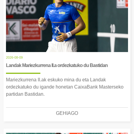
2026-08-09
Landak Mariezkurrena II.a ordezkatuko du Bastidan
Mariezkurrena II.ak eskuko mina du eta Landak
ordezkatuko du igande honetan CaixaBank Masterseko
partidan Bastidan.
GEHIAGO