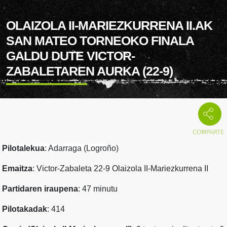
OLAIZOLA II-MARIEZKURRENA II.AK
SAN MATEO TORNEOKO FINALA
GALDU DUTE VICTOR-
ZABALETAREN AURKA (22-9)
Pilotalekua
: Adarraga (Logroño)
Emaitza
: Victor-Zabaleta 22-9 Olaizola II-Mariezkurrena II
Partidaren iraupena
: 47 minutu
Pilotakadak
: 414