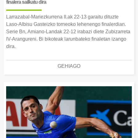
finalera sailkatu dira
Larrazabal-Mariezkurrena II.ak 22-13 garaitu dituzte
Laso-Albisu Gasteizko torneoko lehenengo finalerdian.
Serie Bn, Amiano-Landak 22-12 irabazi diete Zubizarreta
IV-Arangureni. Bi bikoteak larunbateko finaletan izango
dira.
GEHIAGO