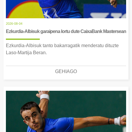
2026-08-04
Ezkurdia-Albisuk garaipena lortu dute CaixaBank Mastersean
Ezkurdia-Albisuk tanto bakarragatik menderatu dituzte
Laso-Martija Beran.
GEHIAGO