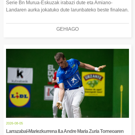
Serie Bn Murua-Eskuzak irabazi dute eta Amiano-
Landaren aurka jokatuko dute larunbateko beste finalean.
GEHIAGO
2026-08-05
Larrazabal-Mariezkurrena II.a Andre Maria Zuria Torneoaren