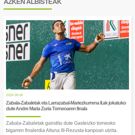
AZKEN ALBISTEAK
2026-08-06
Zabala-Zabaletak eta Larrazabal-Mariezkurrena II.ak jokatuko
dute Andre Maria Zuria Torneoaren finala
Zabala-Zabaletak gainditu dute Gasteizko torneoko
bigarren finalerdia Altuna III-Rezusta kanpoan utzita.