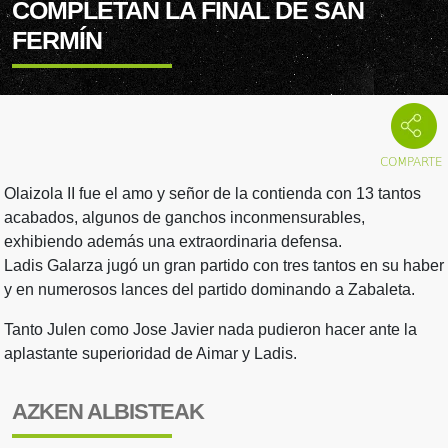
COMPLETAN LA FINAL DE SAN
FERMÍN
Olaizola II fue el amo y señor de la contienda con 13 tantos
acabados, algunos de ganchos inconmensurables,
exhibiendo además una extraordinaria defensa.
Ladis Galarza jugó un gran partido con tres tantos en su haber
y en numerosos lances del partido dominando a Zabaleta.
Tanto Julen como Jose Javier nada pudieron hacer ante la
aplastante superioridad de Aimar y Ladis.
AZKEN ALBISTEAK