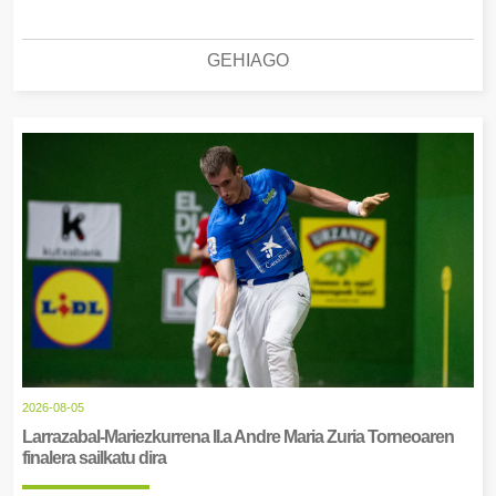
GEHIAGO
2026-08-05
Larrazabal-Mariezkurrena II.a Andre Maria Zuria Torneoaren
finalera sailkatu dira