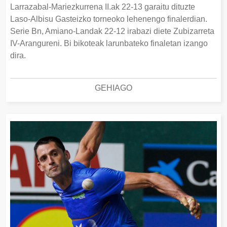
Larrazabal-Mariezkurrena II.ak 22-13 garaitu dituzte
Laso-Albisu Gasteizko torneoko lehenengo finalerdian.
Serie Bn, Amiano-Landak 22-12 irabazi diete Zubizarreta
IV-Arangureni. Bi bikoteak larunbateko finaletan izango
dira.
GEHIAGO