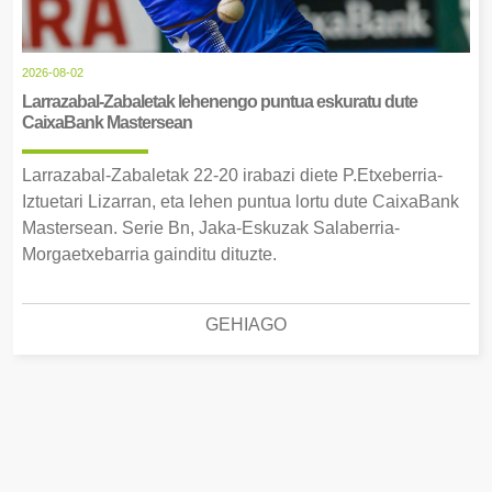
2026-08-02
Larrazabal-Zabaletak lehenengo puntua eskuratu dute
CaixaBank Mastersean
Larrazabal-Zabaletak 22-20 irabazi diete P.Etxeberria-
Iztuetari Lizarran, eta lehen puntua lortu dute CaixaBank
Mastersean. Serie Bn, Jaka-Eskuzak Salaberria-
Morgaetxebarria gainditu dituzte.
GEHIAGO