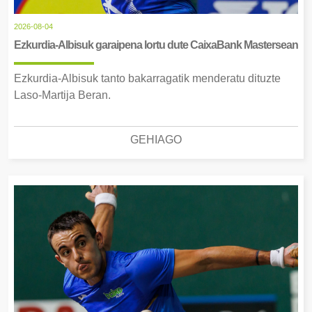
2026-08-04
Ezkurdia-Albisuk garaipena lortu dute CaixaBank Mastersean
Ezkurdia-Albisuk tanto bakarragatik menderatu dituzte
Laso-Martija Beran.
GEHIAGO