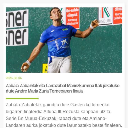
2026-08-06
Zabala-Zabaletak eta Larrazabal-Mariezkurrena II.ak jokatuko
dute Andre Maria Zuria Torneoaren finala
Zabala-Zabaletak gainditu dute Gasteizko torneoko
bigarren finalerdia Altuna III-Rezusta kanpoan utzita.
Serie Bn Murua-Eskuzak irabazi dute eta Amiano-
Landaren aurka jokatuko dute larunbateko beste finalean.