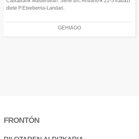
CaixaBank Mastersean. Serie Bn, Amiano-k 22-5 irabazi
diete P.Etxeberria-Landari.
GEHIAGO
FRONTÓN