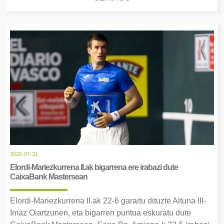
2026-07-31
Elordi-Mariezkurrena II.ak bigarrena ere irabazi dute
CaixaBank Mastersean
Elordi-Mariezkurrena II.ak 22-6 garaitu dituzte Altuna III-
Imaz Oiartzunen, eta bigarren puntua eskuratu dute