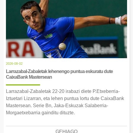
2026-08-02
Larrazabal-Zabaletak lehenengo puntua eskuratu dute
CaixaBank Mastersean
Larrazabal-Zabaletak 22-20 irabazi diete P.Etxeberria-
Iztuetari Lizarran, eta lehen puntua lortu dute CaixaBank
Mastersean. Serie Bn, Jaka-Eskuzak Salaberria-
Morgaetxebarria gainditu dituzte.
GEHIAGO