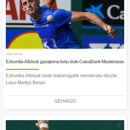
2026-08-04
Ezkurdia-Albisuk garaipena lortu dute CaixaBank Mastersean
Ezkurdia-Albisuk tanto bakarragatik menderatu dituzte
Laso-Martija Beran.
GEHIAGO