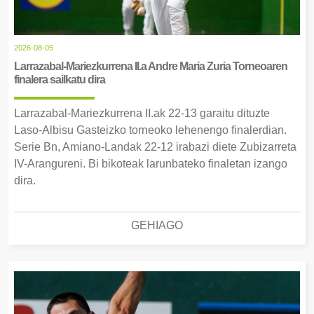
2026-08-05
Larrazabal-Mariezkurrena II.a Andre Maria Zuria Torneoaren
finalera sailkatu dira
Larrazabal-Mariezkurrena II.ak 22-13 garaitu dituzte
Laso-Albisu Gasteizko torneoko lehenengo finalerdian.
Serie Bn, Amiano-Landak 22-12 irabazi diete Zubizarreta
IV-Arangureni. Bi bikoteak larunbateko finaletan izango
dira.
GEHIAGO