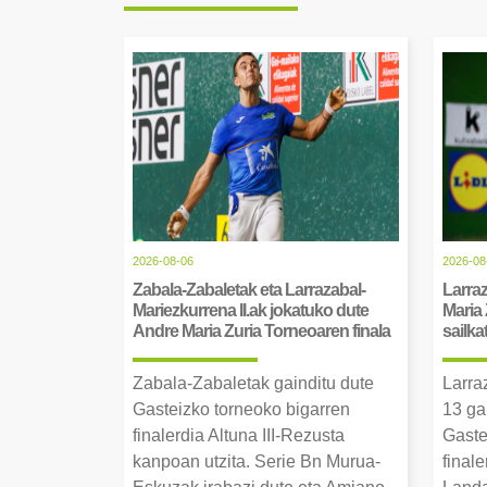
2026-08-06
2026-08
Zabala-Zabaletak eta Larrazabal-
Larraz
Mariezkurrena II.ak jokatuko dute
Maria 
Andre Maria Zuria Torneoaren finala
sailka
Zabala-Zabaletak gainditu dute
Larra
Gasteizko torneoko bigarren
13 ga
finalerdia Altuna III-Rezusta
Gaste
kanpoan utzita. Serie Bn Murua-
final