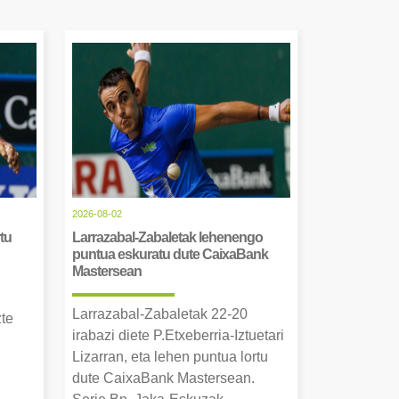
2026-08-02
tu
Larrazabal-Zabaletak lehenengo
puntua eskuratu dute CaixaBank
Mastersean
Larrazabal-Zabaletak 22-20
zte
irabazi diete P.Etxeberria-Iztuetari
Lizarran, eta lehen puntua lortu
dute CaixaBank Mastersean.