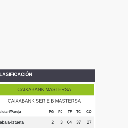
LASIFICACIÓN
CAIXABANK MASTERSA
CAIXABANK SERIE B MASTERSA
elotari/Pareja
PG
PJ
TF
TC
CO
abala-Iztueta
2
3
64
37
27