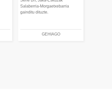
Serie Bn, Jaka-Eskuzak
Salaberria-Morgaetxebarria
gainditu dituzte.
GEHIAGO