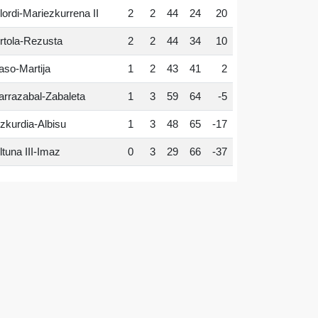
lordi-Mariezkurrena II
2
2
44
24
20
rtola-Rezusta
2
2
44
34
10
aso-Martija
1
2
43
41
2
arrazabal-Zabaleta
1
3
59
64
-5
zkurdia-Albisu
1
3
48
65
-17
ltuna III-Imaz
0
3
29
66
-37