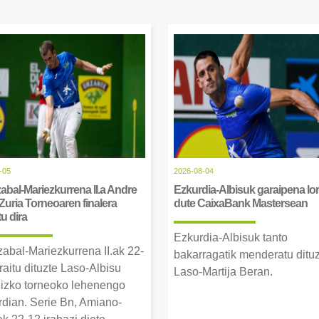
-05
2026-08-04
abal-Mariezkurrena II.a Andre
Ezkurdia-Albisuk garaipena lor
Zuria Torneoaren finalera
dute CaixaBank Mastersean
tu dira
Ezkurdia-Albisuk tanto
zabal-Mariezkurrena II.ak 22-
bakarragatik menderatu ditu
raitu dituzte Laso-Albisu
Laso-Martija Beran.
izko torneoko lehenengo
erdian. Serie Bn, Amiano-