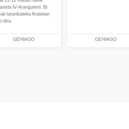
k 22-12 irabazi diete
arreta IV-Arangureni. Bi
eak larunbateko finaletan
o dira.
GEHIAGO
GEHIAGO