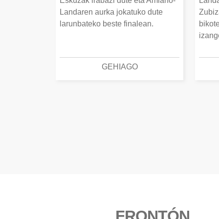
Eskuzak irabazi dute eta Amiano-
Landa
Landaren aurka jokatuko dute
Zubiz
larunbateko beste finalean.
bikot
izang
GEHIAGO
FRONTÓN