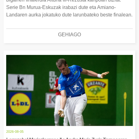
Serie Bn Murua-Eskuzak irabazi dute eta Amiano-
Landaren aurka jokatuko dute larunbateko beste finalean.
GEHIAGO
2026-08-05