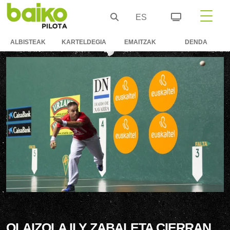
ES
ALBISTEAK
KARTELDEGIA
EMAITZAK
DENDA
OLAIZOLA II Y ZABALETA CIERRAN