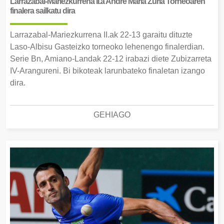
Larrazabal-Mariezkurrena II.a Andre Maria Zuria Torneoaren
finalera sailkatu dira
Larrazabal-Mariezkurrena II.ak 22-13 garaitu dituzte
Laso-Albisu Gasteizko torneoko lehenengo finalerdian.
Serie Bn, Amiano-Landak 22-12 irabazi diete Zubizarreta
IV-Arangureni. Bi bikoteak larunbateko finaletan izango
dira.
GEHIAGO