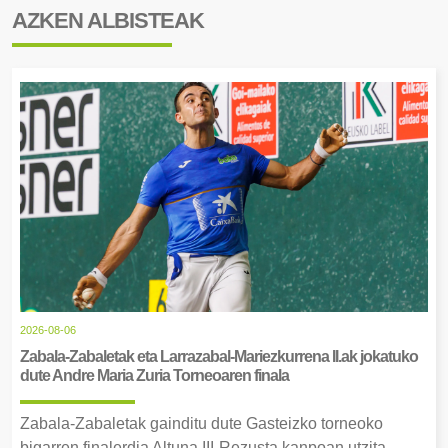
AZKEN ALBISTEAK
2026-08-06
Zabala-Zabaletak eta Larrazabal-Mariezkurrena II.ak jokatuko
dute Andre Maria Zuria Torneoaren finala
Zabala-Zabaletak gainditu dute Gasteizko torneoko
bigarren finalerdia Altuna III-Rezusta kanpoan utzita.