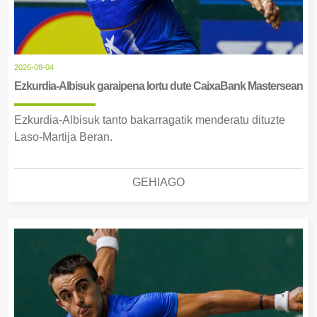
2026-08-04
Ezkurdia-Albisuk garaipena lortu dute CaixaBank Mastersean
Ezkurdia-Albisuk tanto bakarragatik menderatu dituzte
Laso-Martija Beran.
GEHIAGO