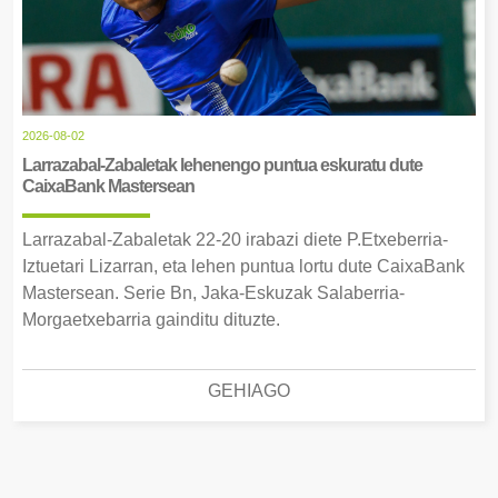
2026-08-02
Larrazabal-Zabaletak lehenengo puntua eskuratu dute
CaixaBank Mastersean
Larrazabal-Zabaletak 22-20 irabazi diete P.Etxeberria-
Iztuetari Lizarran, eta lehen puntua lortu dute CaixaBank
Mastersean. Serie Bn, Jaka-Eskuzak Salaberria-
Morgaetxebarria gainditu dituzte.
GEHIAGO