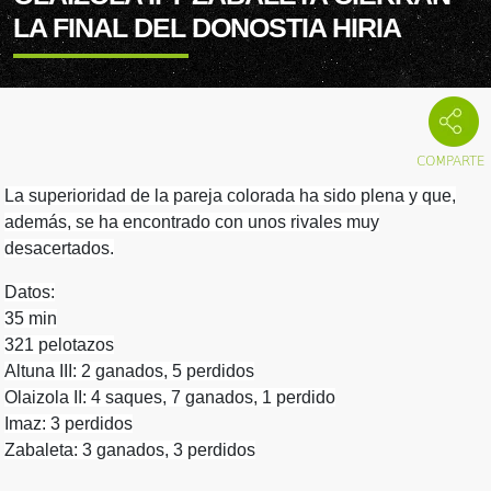
LA FINAL DEL DONOSTIA HIRIA
La superioridad de la pareja colorada ha sido plena y que,
además, se ha encontrado con unos rivales muy
desacertados.
Datos:
35 min
321 pelotazos
Altuna III: 2 ganados, 5 perdidos
Olaizola II: 4 saques, 7 ganados, 1 perdido
Imaz: 3 perdidos
Zabaleta: 3 ganados, 3 perdidos