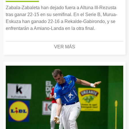
Zabala-Zabaleta han dejado fuera a Altuna III-Rezusta
tras ganar 22-15 en su semifinal. En el Serie B, Murua-
Eskuza han ganado 22-16 a Rekalde-Gabirondo, y se
enfrentarán a Amiano-Landa en la otra final.
VER MÁS