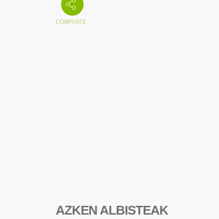
AZKEN ALBISTEAK