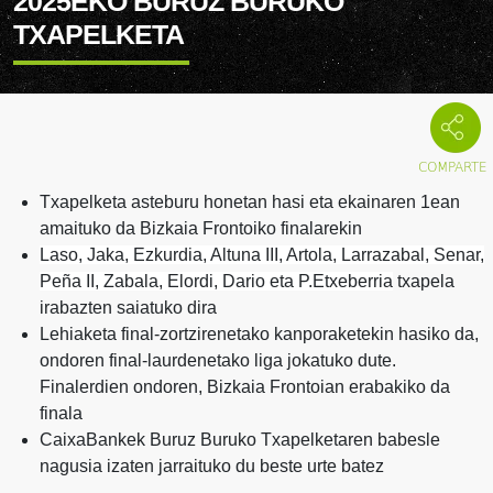
2025EKO BURUZ BURUKO
TXAPELKETA
Txapelketa asteburu honetan hasi eta ekainaren 1ean
amaituko da Bizkaia Frontoiko finalarekin
Laso, Jaka, Ezkurdia, Altuna III, Artola, Larrazabal, Senar,
Peña II, Zabala, Elordi, Dario eta P.Etxeberria
txapela
irabazten saiatuko dira
Lehiaketa final-zortzirenetako kanporaketekin hasiko da,
ondoren final-laurdenetako liga jokatuko dute.
Finalerdien ondoren, Bizkaia Frontoian erabakiko da
finala
CaixaBankek Buruz Buruko Txapelketaren babesle
nagusia izaten jarraituko du beste urte batez