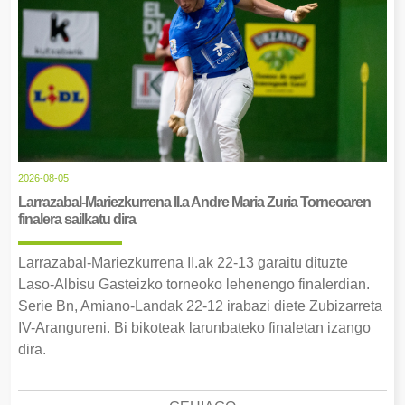
2026-08-05
Larrazabal-Mariezkurrena II.a Andre Maria Zuria Torneoaren
finalera sailkatu dira
Larrazabal-Mariezkurrena II.ak 22-13 garaitu dituzte
Laso-Albisu Gasteizko torneoko lehenengo finalerdian.
Serie Bn, Amiano-Landak 22-12 irabazi diete Zubizarreta
IV-Arangureni. Bi bikoteak larunbateko finaletan izango
dira.