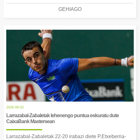
GEHIAGO
2026-08-02
Larrazabal-Zabaletak lehenengo puntua eskuratu dute
CaixaBank Mastersean
Larrazabal-Zabaletak 22-20 irabazi diete P.Etxeberria-