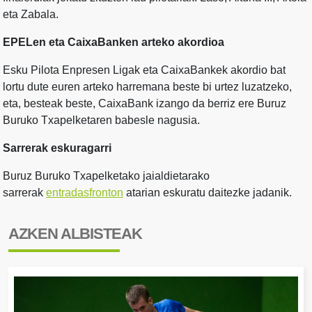
eta Zabala.
EPELen eta CaixaBanken arteko akordioa
Esku Pilota Enpresen Ligak eta CaixaBankek akordio bat
lortu dute euren arteko harremana beste bi urtez luzatzeko,
eta, besteak beste, CaixaBank izango da berriz ere Buruz
Buruko Txapelketaren babesle nagusia.
Sarrerak eskuragarri
Buruz Buruko Txapelketako jaialdietarako
sarrerak
entradasfronton
atarian eskuratu daitezke jadanik.
AZKEN ALBISTEAK