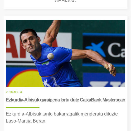
GEHIAGO
2026-08-04
Ezkurdia-Albisuk garaipena lortu dute CaixaBank Mastersean
Ezkurdia-Albisuk tanto bakarragatik menderatu dituzte
Laso-Martija Beran.