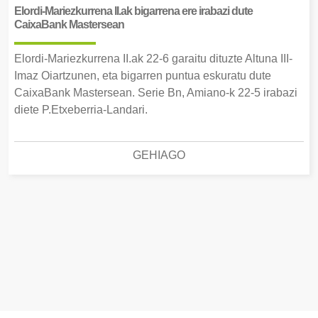
Elordi-Mariezkurrena II.ak bigarrena ere irabazi dute
CaixaBank Mastersean
Elordi-Mariezkurrena II.ak 22-6 garaitu dituzte Altuna III-
Imaz Oiartzunen, eta bigarren puntua eskuratu dute
CaixaBank Mastersean. Serie Bn, Amiano-k 22-5 irabazi
diete P.Etxeberria-Landari.
GEHIAGO