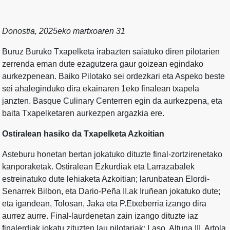
Donostia, 2025eko martxoaren 31
Buruz Buruko Txapelketa irabazten saiatuko diren pilotarien
zerrenda eman dute ezagutzera gaur goizean egindako
aurkezpenean. Baiko Pilotako sei ordezkari eta Aspeko beste
sei ahaleginduko dira ekainaren 1eko finalean txapela
janzten. Basque Culinary Centerren egin da aurkezpena, eta
baita Txapelketaren aurkezpen argazkia ere.
Ostiralean hasiko da Txapelketa Azkoitian
Asteburu honetan bertan jokatuko dituzte final-zortzirenetako
kanporaketak. Ostiralean Ezkurdiak eta Larrazabalek
estreinatuko dute lehiaketa Azkoitian; larunbatean Elordi-
Senarrek Bilbon, eta Dario-Peña II.ak Iruñean jokatuko dute;
eta igandean, Tolosan, Jaka eta P.Etxeberria izango dira
aurrez aurre. Final-laurdenetan zain izango dituzte iaz
finalerdiak jokatu zituzten lau pilotariak: Laso, Altuna III, Artola