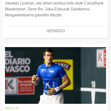
Iztuetari Lizarran, eta lehen puntua lortu dute CaixaBank
Mastersean. Serie Bn, Jaka-Eskuzak Salaberria-
Morgaetxebarria gainditu dituzte.
GEHIAGO
2026-07-31